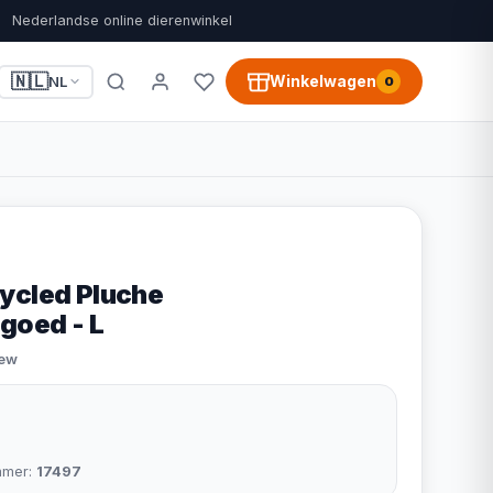
Nederlandse online dierenwinkel
🇳🇱
Winkelwagen
NL
0
ycled Pluche
goed - L
iew
mmer:
17497