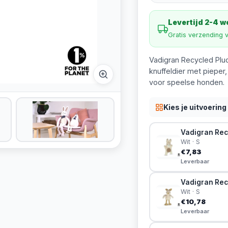
Levertijd 2-4 
Gratis verzending 
Vadigran Recycled Pluc
knuffeldier met pieper
voor speelse honden.
Kies je uitvoering
Vadigran Rec
Wit · S
€7,83
Leverbaar
Vadigran Rec
Wit · S
€10,78
Leverbaar