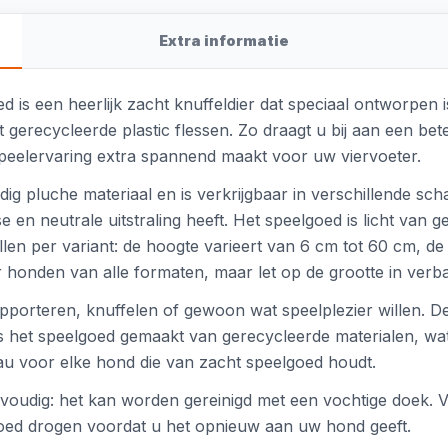
Extra informatie
s een heerlijk zacht knuffeldier dat speciaal ontworpen is
gerecycleerde plastic flessen. Zo draagt u bij aan een beter
speelervaring extra spannend maakt voor uw viervoeter.
 pluche materiaal en is verkrijgbaar in verschillende schat
e en neutrale uitstraling heeft. Het speelgoed is licht van g
llen per variant: de hoogte varieert van 6 cm tot 60 cm, d
r honden van alle formaten, maar let op de grootte in verba
pporteren, knuffelen of gewoon wat speelplezier willen. De p
s het speelgoed gemaakt van gerecycleerde materialen, w
eau voor elke hond die van zacht speelgoed houdt.
nvoudig: het kan worden gereinigd met een vochtige doek.
goed drogen voordat u het opnieuw aan uw hond geeft.