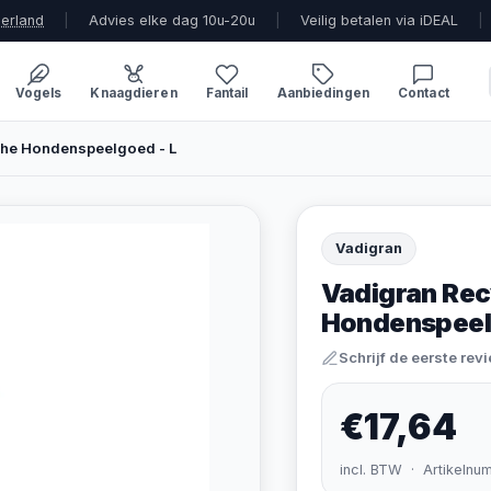
derland
|
Advies elke dag 10u-20u
|
Veilig betalen via iDEAL
|
Vogels
Knaagdieren
Fantail
Aanbiedingen
Contact
che Hondenspeelgoed - L
Vadigran
Vadigran Rec
Hondenspeel
Schrijf de eerste rev
€17,64
incl. BTW · Artikelnu