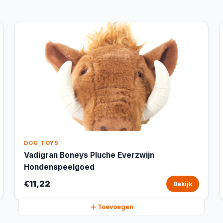
DOG TOYS
Vadigran Boneys Pluche Everzwijn
Hondenspeelgoed
€11,22
Bekijk
Toevoegen