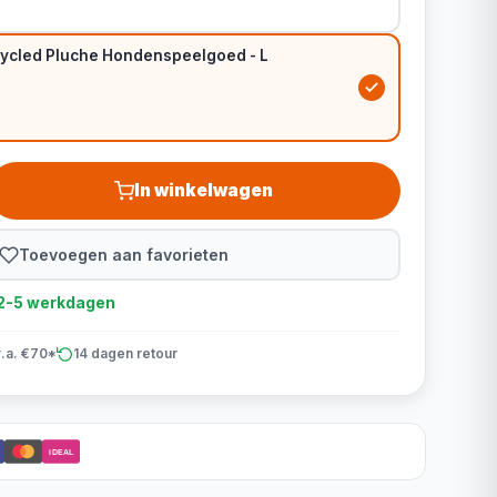
ycled Pluche Hondenspeelgoed - L
In winkelwagen
Toevoegen aan favorieten
d 2-5 werkdagen
v.a. €70*
14 dagen retour
iDEAL