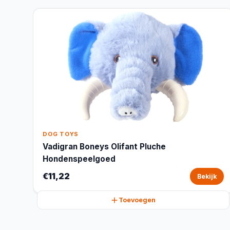
DOG TOYS
Vadigran Boneys Olifant Pluche
Hondenspeelgoed
€11,22
Bekijk
Toevoegen