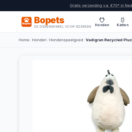
Gratis verzending v.a. €70* in Ne
Bopets
Honden
Katten
DE DIERENWINKEL VOOR IEDEREEN
Home
/
Honden
/
Hondenspeelgoed
/
Vadigran Recycled Plu