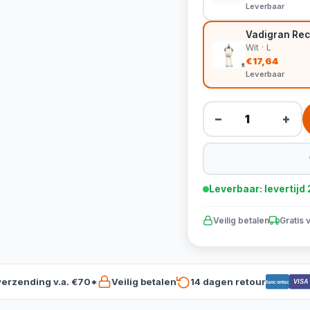
Leverbaar
Vadigran Rec
Wit · L
€17,64
Leverbaar
−
+
Leverbaar: levertij
Veilig betalen
Gratis 
verzending v.a. €70*
Veilig betalen
14 dagen retour
VISA
Bancontact