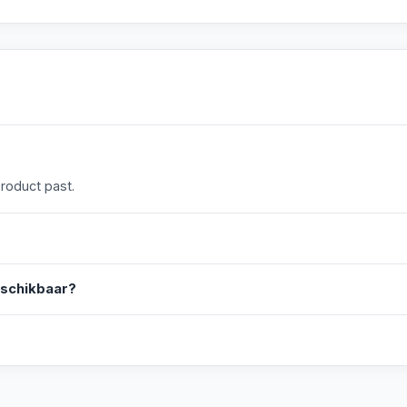
product past.
eschikbaar?