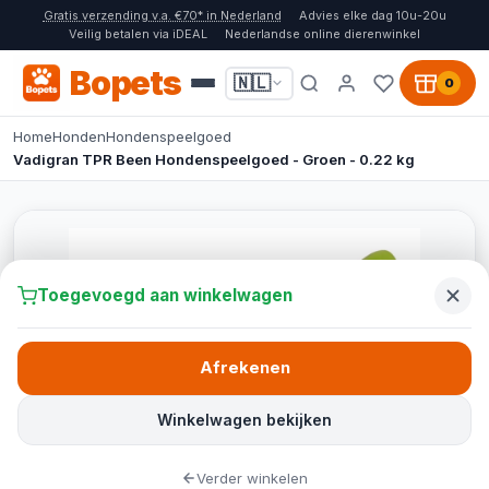
Gratis verzending v.a. €70* in Nederland
Advies elke dag 10u-20u
Veilig betalen via iDEAL
Nederlandse online dierenwinkel
Bopets
🇳🇱
0
Home
Honden
Hondenspeelgoed
Vadigran TPR Been Hondenspeelgoed - Groen - 0.22 kg
Toegevoegd aan winkelwagen
Afrekenen
Winkelwagen bekijken
Verder winkelen