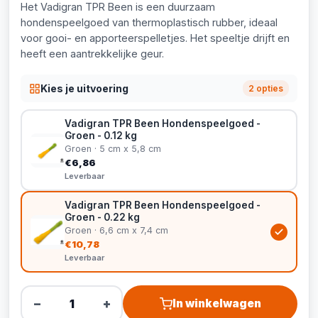
Het Vadigran TPR Been is een duurzaam
hondenspeelgoed van thermoplastisch rubber, ideaal
voor gooi- en apporteerspelletjes. Het speeltje drijft en
heeft een aantrekkelijke geur.
Kies je uitvoering
2 opties
Vadigran TPR Been Hondenspeelgoed -
Groen - 0.12 kg
Groen · 5 cm x 5,8 cm
€6,86
Leverbaar
Vadigran TPR Been Hondenspeelgoed -
Groen - 0.22 kg
Groen · 6,6 cm x 7,4 cm
€10,78
Leverbaar
−
+
In winkelwagen