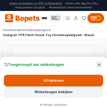
Gratis verzending v.a. €70* in Nederland
Advies elke dag 10u-20u
Veilig betalen via iDEAL
Nederlandse online dierenwinkel
Bopets
🇳🇱
0
Home
Honden
Hondenspeelgoed
Vadigran TPR Fetch Snack Toy Hondenspeelgoed - Blauw
Toegevoegd aan winkelwagen
Afrekenen
Winkelwagen bekijken
Verder winkelen