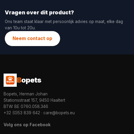
Vragen over dit product?
Ons team staat klaar met persoonlijk advies op maat, elke dag
van 10u tot 20u.
Neem contact op
B
opets
Bopets, Herman Johan
Stationsstraat 157, 9450 Haaltert
BTW: BE 0760.058.346
+32 (0)53 839 642
·
care@bopets.eu
Volg ons op Facebook