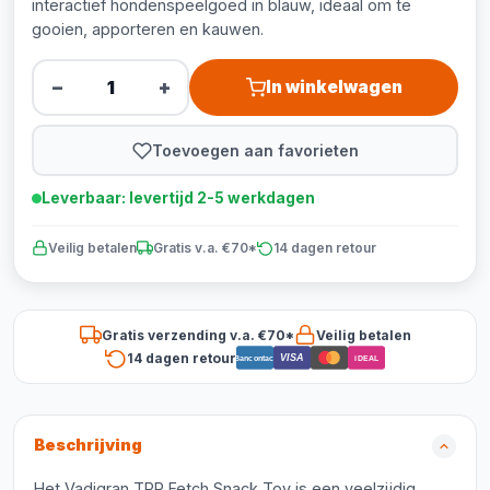
interactief hondenspeelgoed in blauw, ideaal om te
gooien, apporteren en kauwen.
−
+
In winkelwagen
Toevoegen aan favorieten
Leverbaar: levertijd 2-5 werkdagen
Veilig betalen
Gratis v.a. €70*
14 dagen retour
Gratis verzending v.a. €70*
Veilig betalen
14 dagen retour
VISA
Bancontact
iDEAL
Beschrijving
Het Vadigran TPR Fetch Snack Toy is een veelzijdig