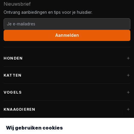
Nieuwsbrief
Ontvang aanbiedingen en tips voor je huisdier.
Aanmelden
HONDEN
Hondenmanden
KATTEN
Hondenkussens
Krabpalen
VOGELS
Fantail hondenmanden
Krabpaal grote katten
Hondenvoer
Parkieten
KNAAGDIEREN
Krabpalen voor Maine Coon
Hondensnoepjes & Snacks
Vogelvoer binnenvogels
Krabpaal onderdelen
Konijnenvoer
Wij gebruiken cookies
Hondenspeelgoed
Voederhuisjes
FANTAIL
Krabtonnen