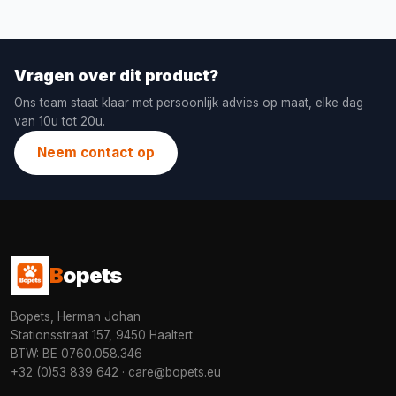
Vragen over dit product?
Ons team staat klaar met persoonlijk advies op maat, elke dag
van 10u tot 20u.
Neem contact op
B
opets
Bopets, Herman Johan
Stationsstraat 157, 9450 Haaltert
BTW: BE 0760.058.346
+32 (0)53 839 642
·
care@bopets.eu