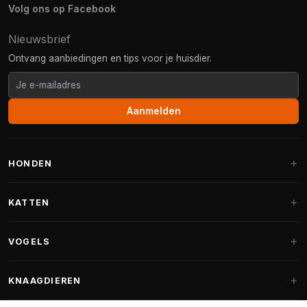
Volg ons op Facebook
Nieuwsbrief
Ontvang aanbiedingen en tips voor je huisdier.
Aanmelden
HONDEN
Hondenmanden
KATTEN
Hondenkussens
Krabpalen
VOGELS
Fantail hondenmanden
Krabpaal grote katten
Hondenvoer
Parkieten
KNAAGDIEREN
Krabpalen voor Maine Coon
Hondensnoepjes & Snacks
Vogelvoer binnenvogels