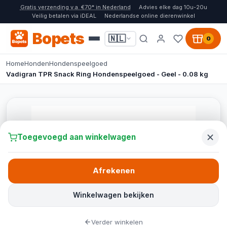
Gratis verzending v.a. €70* in Nederland
Advies elke dag 10u-20u
Veilig betalen via iDEAL
Nederlandse online dierenwinkel
Bopets
🇳🇱
0
Home
Honden
Hondenspeelgoed
Vadigran TPR Snack Ring Hondenspeelgoed - Geel - 0.08 kg
Toegevoegd aan winkelwagen
Afrekenen
Winkelwagen bekijken
Verder winkelen