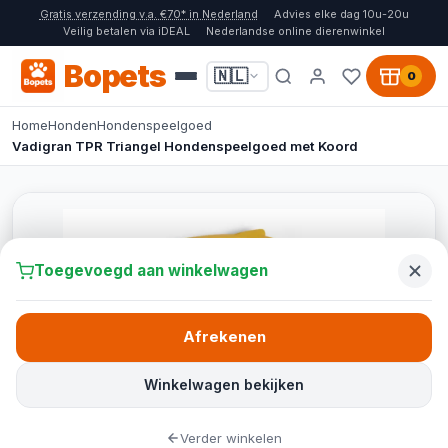
Gratis verzending v.a. €70* in Nederland
Advies elke dag 10u-20u
Veilig betalen via iDEAL
Nederlandse online dierenwinkel
Bopets
🇳🇱
0
Home
Honden
Hondenspeelgoed
Vadigran TPR Triangel Hondenspeelgoed met Koord
Toegevoegd aan winkelwagen
Afrekenen
Winkelwagen bekijken
Verder winkelen