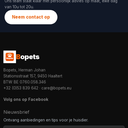
Ons team staat klaar met persoonlijk advies op maat, elke dag
van 10u tot 20u.
Neem contact op
B
opets
Bopets, Herman Johan
Stationsstraat 157, 9450 Haaltert
BTW: BE 0760.058.346
+32 (0)53 839 642
·
care@bopets.eu
Volg ons op Facebook
Nieuwsbrief
Ontvang aanbiedingen en tips voor je huisdier.