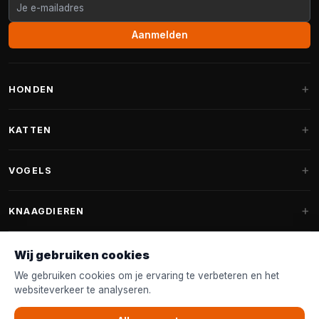
Aanmelden
HONDEN
Hondenmanden
KATTEN
Hondenkussens
Krabpalen
VOGELS
Fantail hondenmanden
Krabpaal grote katten
Hondenvoer
Parkieten
KNAAGDIEREN
Krabpalen voor Maine Coon
Hondensnoepjes & Snacks
Vogelvoer binnenvogels
Krabpaal onderdelen
Konijnenvoer
Wij gebruiken cookies
Hondenspeelgoed
Voederhuisjes
FANTAIL
Krabtonnen
Knaagdierenvoer
We gebruiken cookies om je ervaring te verbeteren en het
Halsband & Lijn
Nestkastjes & Nesting
websiteverkeer te analyseren.
Kattenmanden
Accessoires
Fantail hondenmanden
KLANTENSERVICE
Shampoo & Verzorging
Tuinvogelvoer