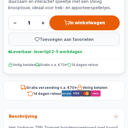
duurzaam en interactief speeltje met een stevig
knooptouw, ideaal voor trek- en apporteerspelletjes.
−
+
In winkelwagen
Toevoegen aan favorieten
Leverbaar: levertijd 2-5 werkdagen
Veilig betalen
Gratis v.a. €70*
14 dagen retour
Gratis verzending v.a. €70*
Veilig betalen
14 dagen retour
VISA
Bancontact
iDEAL
Beschrijving
Het Vadigran TPR Triangel hondenspeelgoed met koord