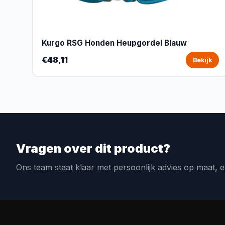
Kurgo RSG Honden Heupgordel Blauw
€48,11
Bekijk
Vragen over dit product?
Ons team staat klaar met persoonlijk advies op maat, e