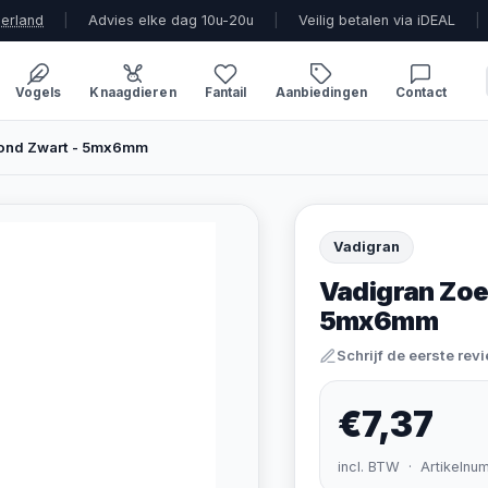
derland
|
Advies elke dag 10u-20u
|
Veilig betalen via iDEAL
|
Vogels
Knaagdieren
Fantail
Aanbiedingen
Contact
Rond Zwart - 5mx6mm
Vadigran
Vadigran Zoe
5mx6mm
Schrijf de eerste rev
€7,37
incl. BTW · Artikelnu