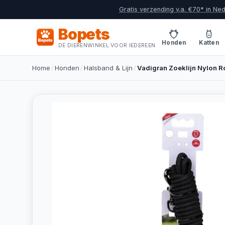
Gratis verzending v.a. €70* in Ne
Bopets
Honden
Katten
DE DIERENWINKEL VOOR IEDEREEN
Home
/
Honden
/
Halsband & Lijn
/
Vadigran Zoeklijn Nylon 