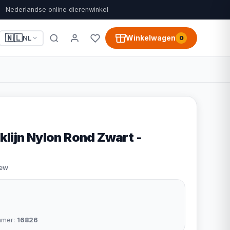
Nederlandse online dierenwinkel
🇳🇱
Winkelwagen
NL
0
klijn Nylon Rond Zwart -
iew
mmer:
16826