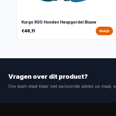
Kurgo RSG Honden Heupgordel Blauw
€48,11
Bekijk
Vragen over dit product?
Ons team staat klaar met persoonlijk advies op maat, e