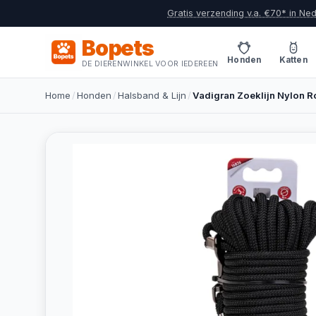
Gratis verzending v.a. €70* in Ne
Bopets
Honden
Katten
DE DIERENWINKEL VOOR IEDEREEN
Home
/
Honden
/
Halsband & Lijn
/
Vadigran Zoeklijn Nylon 