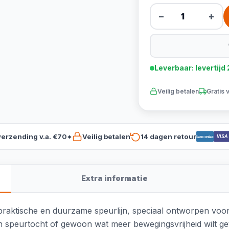
−
+
Leverbaar: levertij
Veilig betalen
Gratis 
verzending v.a. €70*
Veilig betalen
14 dagen retour
VISA
Bancontact
Extra informatie
praktische en duurzame speurlijn, speciaal ontworpen voo
n speurtocht of gewoon wat meer bewegingsvrijheid wilt gev