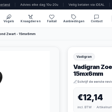
derland
|
Advies elke dag 10u-20u
|
Veilig betalen via iDEAL
|
Vogels
Knaagdieren
Fantail
Aanbiedingen
Contact
Rond Zwart - 15mx6mm
Vadigran
Vadigran Zoe
15mx6mm
Schrijf de eerste rev
€12,14
incl. BTW · Artikelnu