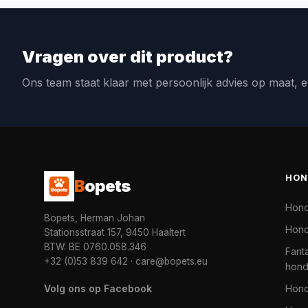
Vragen over dit product?
Ons team staat klaar met persoonlijk advies op maat, e
HON
B
opets
Hon
Bopets, Herman Johan
Hond
Stationsstraat 157, 9450 Haaltert
BTW: BE 0760.058.346
Fanta
+32 (0)53 839 642
·
care@bopets.eu
hon
Volg ons op Facebook
Hon