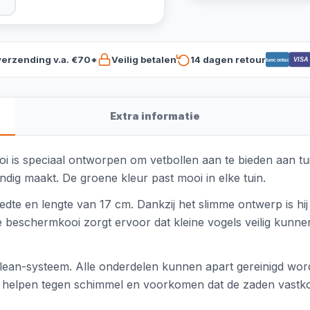
verzending v.a. €70*
Veilig betalen
14 dagen retour
VISA
Bancontact
Extra informatie
 is speciaal ontworpen om vetbollen aan te bieden aan tu
ig maakt. De groene kleur past mooi in elke tuin.
te en lengte van 17 cm. Dankzij het slimme ontwerp is hij e
De beschermkooi zorgt ervoor dat kleine vogels veilig kunne
 Clean-systeem. Alle onderdelen kunnen apart gereinigd w
s helpen tegen schimmel en voorkomen dat de zaden vastkoek