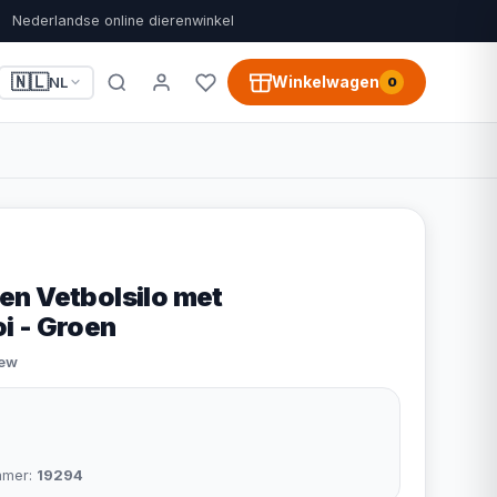
Nederlandse online dierenwinkel
🇳🇱
Winkelwagen
NL
0
n Vetbolsilo met
i - Groen
iew
mmer:
19294