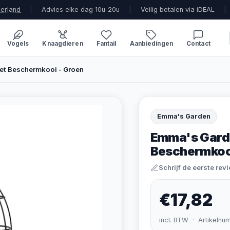
derland
|
Advies elke dag 10u-20u
|
Veilig betalen via iDEAL
|
Vogels
Knaagdieren
Fantail
Aanbiedingen
Contact
et Beschermkooi - Groen
Emma's Garden
Emma's Garde
Beschermkoo
Schrijf de eerste rev
€17,82
incl. BTW · Artikelnu