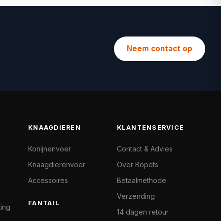
Neem contact op
KNAAGDIEREN
KLANTENSERVICE
Konijnenvoer
Contact & Advies
Knaagdierenvoer
Over Bopets
Accessoires
Betaalmethode
Verzending
FANTAIL
ting
14 dagen retour