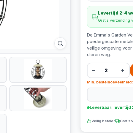
Levertijd 2-4 
Gratis verzending 
De Emma's Garden Vet
poedergecoate metalen
veilige omgeving voor
dieren weg.
−
+
Min. bestelhoeveelheid:
Leverbaar: levertij
Veilig betalen
Gratis 