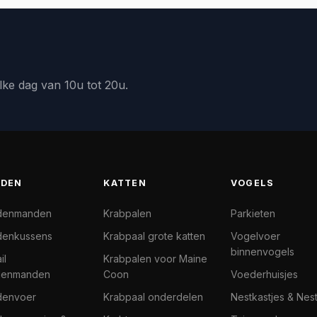
lke dag van 10u tot 20u.
DEN
KATTEN
VOGELS
denmanden
Krabpalen
Parkieten
enkussens
Krabpaal grote katten
Vogelvoer
binnenvogels
il
Krabpalen voor Maine
denmanden
Coon
Voederhuisjes
denvoer
Krabpaal onderdelen
Nestkastjes & Nes