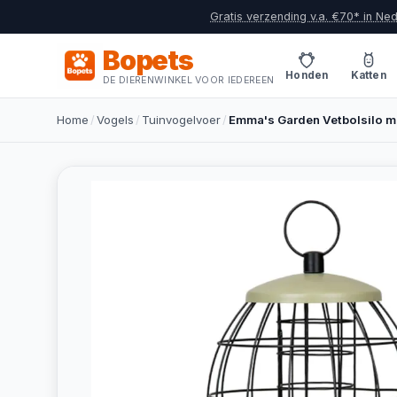
Gratis verzending v.a. €70* in Ne
Bopets
Honden
Katten
DE DIERENWINKEL VOOR IEDEREEN
Home
/
Vogels
/
Tuinvogelvoer
/
Emma's Garden Vetbolsilo m