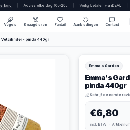
derland
|
Advies elke dag 10u-20u
|
Veilig betalen via iDEAL
|
Vogels
Knaagdieren
Fantail
Aanbiedingen
Contact
Vetcilinder - pinda 440gr
Emma's Garden
Emma's Garde
pinda 440gr
Schrijf de eerste rev
€6,80
incl. BTW · Artikelnu