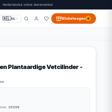
Nederlandse online dierenwinkel
🇳🇱
Winkelwagen
NL
0
n Plantaardige Vetcilinder -
iew
mmer:
20296