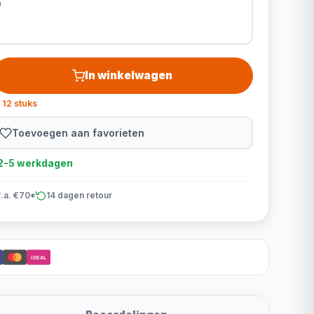
m
In winkelwagen
 12 stuks
Toevoegen aan favorieten
d 2-5 werkdagen
v.a. €70*
14 dagen retour
iDEAL