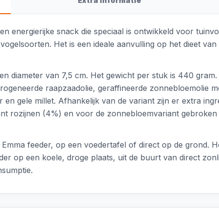
Extra informatie
en energierijke snack die speciaal is ontwikkeld voor tuinv
ogelsoorten. Het is een ideale aanvulling op het dieet va
een diameter van 7,5 cm. Het gewicht per stuk is 440 gram.
hydrogeneerde raapzaadolie, geraffineerde zonnebloemolie m
n gele millet. Afhankelijk van de variant zijn er extra ing
riant rozijnen (4%) en voor de zonnebloemvariant gebroke
en Emma feeder, op een voedertafel of direct op de grond. 
der op een koele, droge plaats, uit de buurt van direct zonl
nsumptie.