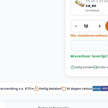
7,5 cm x 7,5 c
€6,80
Leverbaar
−
+
Min. bestelhoeveelheid:
Leverbaar: levertij
Veilig betalen
Gratis 
verzending v.a. €70*
Veilig betalen
14 dagen retour
VISA
Bancontact