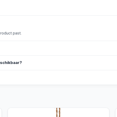
product past.
eschikbaar?