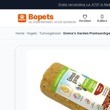
Gratis verzending v.a. €70* in Ne
Bopets
Honden
Katten
DE DIERENWINKEL VOOR IEDEREEN
Home
/
Vogels
/
Tuinvogelvoer
/
Emma's Garden Plantaardige 