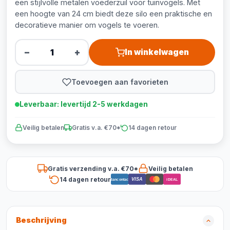
een stijlvolle metalen voederzuil voor tuinvogels. Met
een hoogte van 24 cm biedt deze silo een praktische en
decoratieve manier om vogels te voeren.
−
+
In winkelwagen
Toevoegen aan favorieten
Leverbaar: levertijd 2-5 werkdagen
Veilig betalen
Gratis v.a. €70*
14 dagen retour
Gratis verzending v.a. €70*
Veilig betalen
14 dagen retour
VISA
Bancontact
iDEAL
Beschrijving