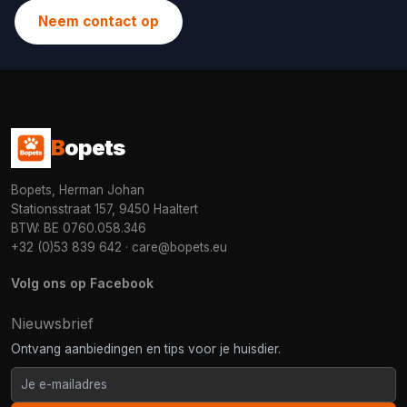
Neem contact op
B
opets
Bopets, Herman Johan
Stationsstraat 157, 9450 Haaltert
BTW: BE 0760.058.346
+32 (0)53 839 642
·
care@bopets.eu
Volg ons op Facebook
Nieuwsbrief
Ontvang aanbiedingen en tips voor je huisdier.