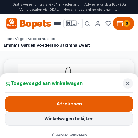
Gratis verzending v.a. €70* in Nederland
Advies elke dag 10u-20u
Veilig betalen via iDEAL
Nederlandse online dierenwinkel
Bopets
🇳🇱
0
Home
Vogels
Voederhuisjes
Emma's Garden Voedersilo Jacintha Zwart
Toegevoegd aan winkelwagen
Afrekenen
Winkelwagen bekijken
Verder winkelen