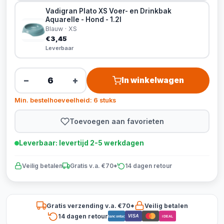
Vadigran Plato XS Voer- en Drinkbak
Aquarelle - Hond - 1.2l
Blauw · XS
€3,45
Leverbaar
−
+
In winkelwagen
Min. bestelhoeveelheid: 6 stuks
Toevoegen aan favorieten
Leverbaar: levertijd 2-5 werkdagen
Veilig betalen
Gratis v.a. €70*
14 dagen retour
Gratis verzending v.a. €70*
Veilig betalen
14 dagen retour
VISA
Bancontact
iDEAL