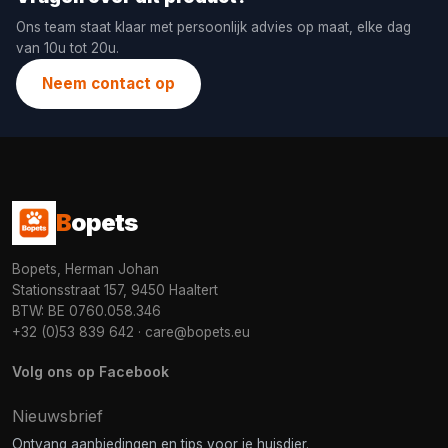
Ons team staat klaar met persoonlijk advies op maat, elke dag
van 10u tot 20u.
Neem contact op
B
opets
Bopets, Herman Johan
Stationsstraat 157, 9450 Haaltert
BTW: BE 0760.058.346
+32 (0)53 839 642
·
care@bopets.eu
Volg ons op Facebook
Nieuwsbrief
Ontvang aanbiedingen en tips voor je huisdier.