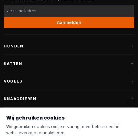
Aanmelden
HONDEN
Hondenmanden
KATTEN
Hondenkussens
Krabpalen
VOGELS
Fantail hondenmanden
Krabpaal grote katten
Hondenvoer
Parkieten
KNAAGDIEREN
Krabpalen voor Maine Coon
Hondensnoepjes & Snacks
Vogelvoer binnenvogels
Krabpaal onderdelen
Konijnenvoer
Wij gebruiken cookies
Hondenspeelgoed
Voederhuisjes
FANTAIL
Krabtonnen
Knaagdierenvoer
We gebruiken cookies om je ervaring te verbeteren en het
Halsband & Lijn
Nestkastjes & Nesting
websiteverkeer te analyseren.
Kattenmanden
Accessoires
Fantail hondenmanden