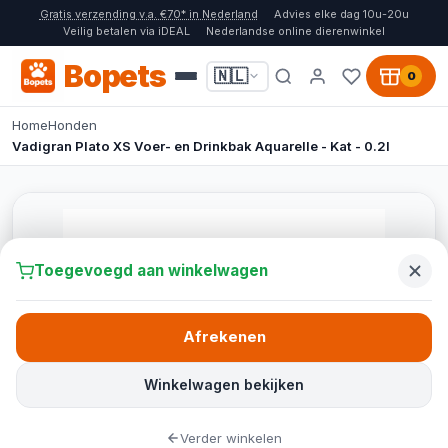
Gratis verzending v.a. €70* in Nederland
Advies elke dag 10u-20u
Veilig betalen via iDEAL
Nederlandse online dierenwinkel
Bopets
🇳🇱
0
Home
Honden
Vadigran Plato XS Voer- en Drinkbak Aquarelle - Kat - 0.2l
Toegevoegd aan winkelwagen
Afrekenen
Winkelwagen bekijken
Verder winkelen