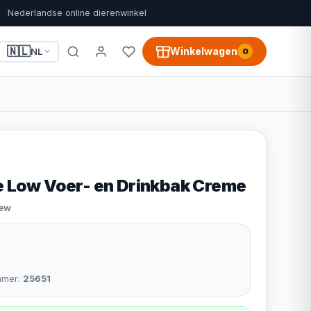
Nederlandse online dierenwinkel
🇳🇱
Winkelwagen
NL
0
te Low Voer- en Drinkbak Creme
iew
mmer:
25651