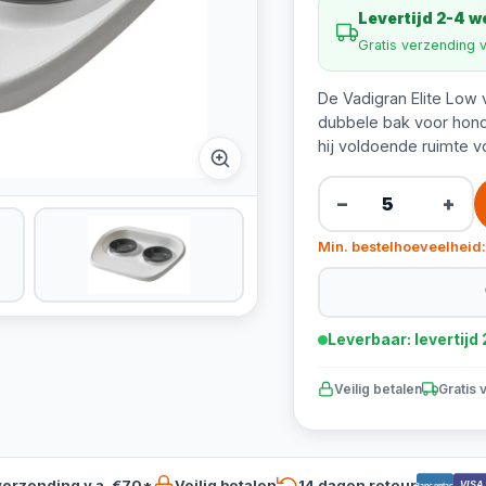
Levertijd 2-4 
Gratis verzending 
De Vadigran Elite Low v
dubbele bak voor honde
hij voldoende ruimte v
−
+
Min. bestelhoeveelheid:
Leverbaar: levertij
Veilig betalen
Gratis 
verzending v.a. €70*
Veilig betalen
14 dagen retour
VISA
Bancontact