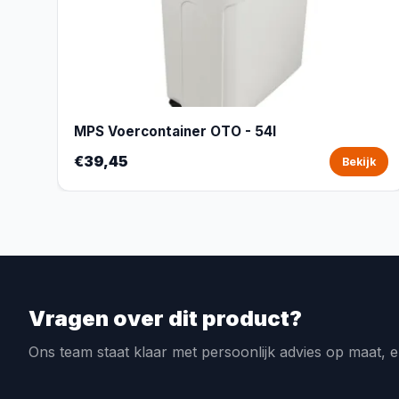
MPS Voercontainer OTO - 54l
€39,45
Bekijk
Vragen over dit product?
Ons team staat klaar met persoonlijk advies op maat, e