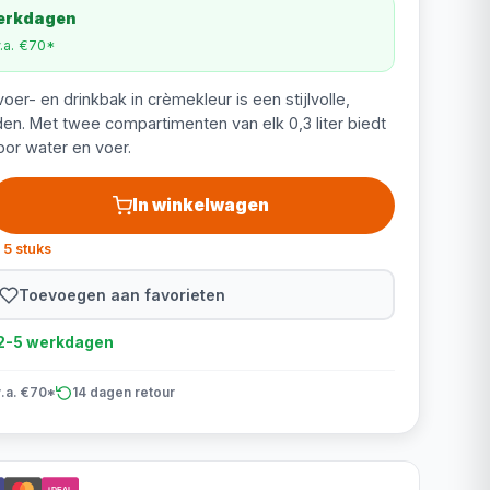
werkdagen
v.a. €70*
oer- en drinkbak in crèmekleur is een stijlvolle,
n. Met twee compartimenten van elk 0,3 liter biedt
oor water en voer.
In winkelwagen
 5 stuks
Toevoegen aan favorieten
d 2-5 werkdagen
v.a. €70*
14 dagen retour
iDEAL