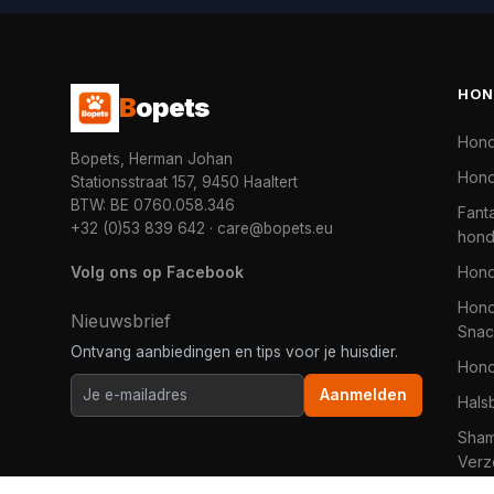
HON
B
opets
Hon
Bopets, Herman Johan
Hond
Stationsstraat 157, 9450 Haaltert
BTW: BE 0760.058.346
Fanta
+32 (0)53 839 642
·
care@bopets.eu
hon
Volg ons op Facebook
Hon
Hond
Nieuwsbrief
Snac
Ontvang aanbiedingen en tips voor je huisdier.
Hon
Aanmelden
Hals
Sha
Verz