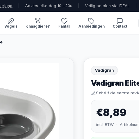
derland
|
Advies elke dag 10u-20u
|
Veilig betalen via iDEAL
|
Vogels
Knaagdieren
Fantail
Aanbiedingen
Contact
me
Vadigran
Vadigran Eli
Schrijf de eerste rev
€8,89
incl. BTW · Artikelnu