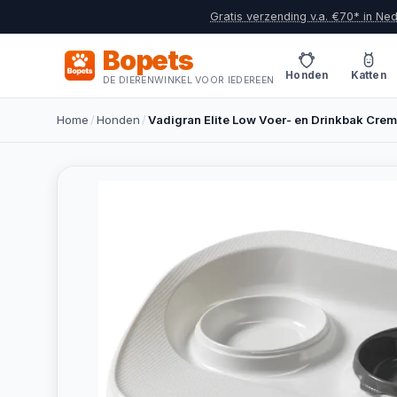
Gratis verzending v.a. €70* in Ne
Bopets
Honden
Katten
DE DIERENWINKEL VOOR IEDEREEN
Home
/
Honden
/
Vadigran Elite Low Voer- en Drinkbak Cre