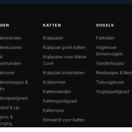
DEN
KATTEN
VOGELS
denmanden
Krabpalen
Parkieten
enkussens
Krabpaal grote katten
Vogelvoer
binnenvogels
il
Krabpalen voor Maine
denmanden
Coon
Voederhuisjes
denvoer
Krabpaal onderdelen
Nestkastjes & Nes
ensnoepjes &
Krabtonnen
Tuinvogelvoer
ks
Kattenmanden
Vogelspeelgoed
denspeelgoed
Kattenspeelgoed
band & Lijn
Kattenvoer
mpoo &
Klimwand voor katten
orging