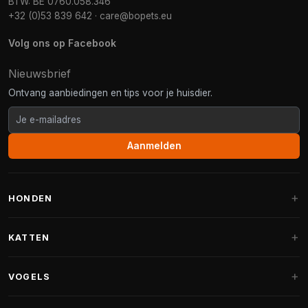
BTW: BE 0760.058.346
+32 (0)53 839 642
·
care@bopets.eu
Volg ons op Facebook
Nieuwsbrief
Ontvang aanbiedingen en tips voor je huisdier.
Aanmelden
HONDEN
Hondenmanden
KATTEN
Hondenkussens
Krabpalen
VOGELS
Fantail hondenmanden
Krabpaal grote katten
Hondenvoer