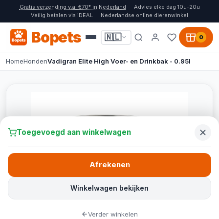
Gratis verzending v.a. €70* in Nederland
Advies elke dag 10u-20u
Veilig betalen via iDEAL
Nederlandse online dierenwinkel
Bopets
🇳🇱
0
Home
Honden
Vadigran Elite High Voer- en Drinkbak - 0.95l
Toegevoegd aan winkelwagen
Afrekenen
Winkelwagen bekijken
Verder winkelen