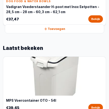
DOG FOOD & WATER BOWLS
Vadigran Voederstaander H-poot met Inox Eetpotten -
28,5 cm - 28 cm - 60,3 cm - 62,1 cm
€37,47
Bekijk
Toevoegen
Laatst bekeken
MPS Voercontainer OTO - 54l
€39,45
Bekijk