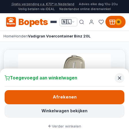
Gratis verzending v.a. €70* in Nederland
Advies elke dag 10u-20u
Veilig betalen via iDEAL
Nederlandse online dierenwinkel
Bopets
🇳🇱
0
Home
Honden
Vadigran Voercontainer Binz 20L
Toegevoegd aan winkelwagen
Afrekenen
Winkelwagen bekijken
Verder winkelen