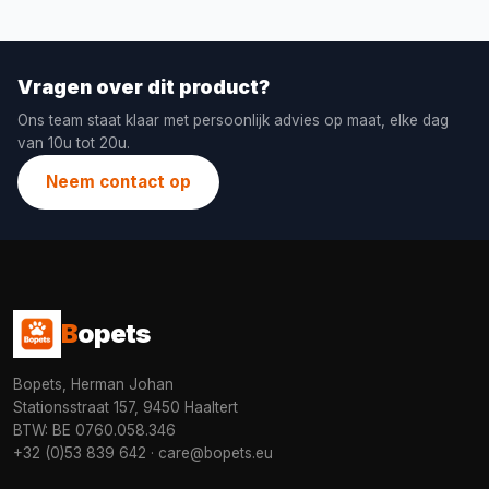
Vragen over dit product?
Ons team staat klaar met persoonlijk advies op maat, elke dag
van 10u tot 20u.
Neem contact op
B
opets
Bopets, Herman Johan
Stationsstraat 157, 9450 Haaltert
BTW: BE 0760.058.346
+32 (0)53 839 642
·
care@bopets.eu