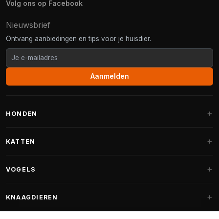
Volg ons op Facebook
Nieuwsbrief
Ontvang aanbiedingen en tips voor je huisdier.
Aanmelden
HONDEN
Hondenmanden
KATTEN
Hondenkussens
Krabpalen
VOGELS
Fantail hondenmanden
Krabpaal grote katten
Hondenvoer
Parkieten
KNAAGDIEREN
Krabpalen voor Maine Coon
Hondensnoepjes & Snacks
Vogelvoer binnenvogels
Krabpaal onderdelen