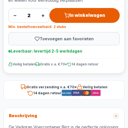
en wielen voor eenvoudig verplaatsen.
−
+
In winkelwagen
Min. bestelhoeveelheid: 2 stuks
Toevoegen aan favorieten
Leverbaar: levertijd 2-5 werkdagen
Veilig betalen
Gratis v.a. €70*
14 dagen retour
Gratis verzending v.a. €70*
Veilig betalen
14 dagen retour
VISA
Bancontact
iDEAL
Beschrijving
De Vadigran Voercontainer Binz is de perfecte oplossing