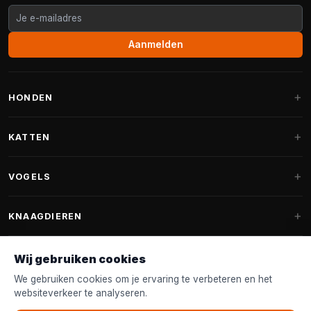
Aanmelden
HONDEN
Hondenmanden
KATTEN
Hondenkussens
Krabpalen
VOGELS
Fantail hondenmanden
Krabpaal grote katten
Hondenvoer
Parkieten
KNAAGDIEREN
Krabpalen voor Maine Coon
Hondensnoepjes & Snacks
Vogelvoer binnenvogels
Krabpaal onderdelen
Konijnenvoer
Wij gebruiken cookies
Hondenspeelgoed
Voederhuisjes
FANTAIL
Krabtonnen
Knaagdierenvoer
We gebruiken cookies om je ervaring te verbeteren en het
Halsband & Lijn
Nestkastjes & Nesting
websiteverkeer te analyseren.
Kattenmanden
Accessoires
Fantail hondenmanden
KLANTENSERVICE
Shampoo & Verzorging