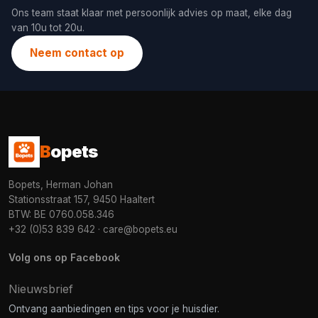
Ons team staat klaar met persoonlijk advies op maat, elke dag
van 10u tot 20u.
Neem contact op
B
opets
Bopets, Herman Johan
Stationsstraat 157, 9450 Haaltert
BTW: BE 0760.058.346
+32 (0)53 839 642
·
care@bopets.eu
Volg ons op Facebook
Nieuwsbrief
Ontvang aanbiedingen en tips voor je huisdier.