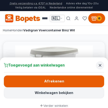
Gratis verzending v.a. €70* in Nederland
Advies elke dag 10u-20u
Veilig betalen via iDEAL
Nederlandse online dierenwinkel
Bopets
🇳🇱
0
Home
Honden
Vadigran Voercontainer Binz Wit
Toegevoegd aan winkelwagen
Afrekenen
Winkelwagen bekijken
Verder winkelen