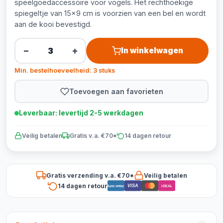
speelgoedaccessoire voor vogels. Het rechthoekige
spiegeltje van 15x9 cm is voorzien van een bel en wordt
aan de kooi bevestigd.
−
+
In winkelwagen
Min. bestelhoeveelheid: 3 stuks
Toevoegen aan favorieten
Leverbaar: levertijd 2-5 werkdagen
Veilig betalen
Gratis v.a. €70*
14 dagen retour
Gratis verzending v.a. €70*
Veilig betalen
14 dagen retour
VISA
Bancontact
iDEAL