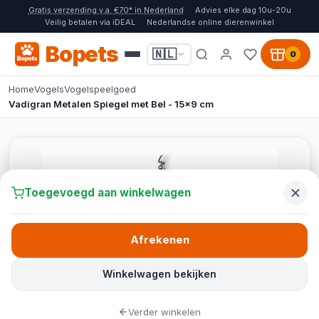
Gratis verzending v.a. €70* in Nederland
Advies elke dag 10u-20u
Veilig betalen via iDEAL
Nederlandse online dierenwinkel
Bopets
🇳🇱
0
Home
Vogels
Vogelspeelgoed
Vadigran Metalen Spiegel met Bel - 15x9 cm
Toegevoegd aan winkelwagen
Afrekenen
Winkelwagen bekijken
Verder winkelen