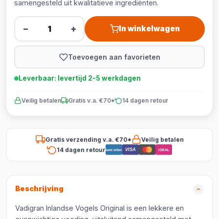
samengesteld uit kwalitatieve ingrediënten.
−
+
In winkelwagen
Toevoegen aan favorieten
Leverbaar: levertijd 2-5 werkdagen
Veilig betalen
Gratis v.a. €70*
14 dagen retour
Gratis verzending v.a. €70*
Veilig betalen
14 dagen retour
VISA
Bancontact
iDEAL
Beschrijving
Vadigran Inlandse Vogels Original is een lekkere en