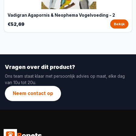
Vadigran Agapornis & Neophema Vogelvoeding - 2
€52,69
Bekijk
Vragen over dit product?
Ons team staat klaar met persoonlijk advies op maat, elke dag
van 10u tot 20u.
Neem contact op
B
opets