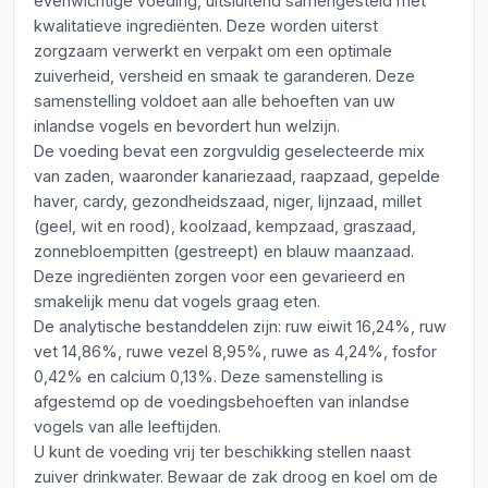
evenwichtige voeding, uitsluitend samengesteld met
kwalitatieve ingrediënten. Deze worden uiterst
zorgzaam verwerkt en verpakt om een optimale
zuiverheid, versheid en smaak te garanderen. Deze
samenstelling voldoet aan alle behoeften van uw
inlandse vogels en bevordert hun welzijn.
De voeding bevat een zorgvuldig geselecteerde mix
van zaden, waaronder kanariezaad, raapzaad, gepelde
haver, cardy, gezondheidszaad, niger, lijnzaad, millet
(geel, wit en rood), koolzaad, kempzaad, graszaad,
zonnebloempitten (gestreept) en blauw maanzaad.
Deze ingrediënten zorgen voor een gevarieerd en
smakelijk menu dat vogels graag eten.
De analytische bestanddelen zijn: ruw eiwit 16,24%, ruw
vet 14,86%, ruwe vezel 8,95%, ruwe as 4,24%, fosfor
0,42% en calcium 0,13%. Deze samenstelling is
afgestemd op de voedingsbehoeften van inlandse
vogels van alle leeftijden.
U kunt de voeding vrij ter beschikking stellen naast
zuiver drinkwater. Bewaar de zak droog en koel om de