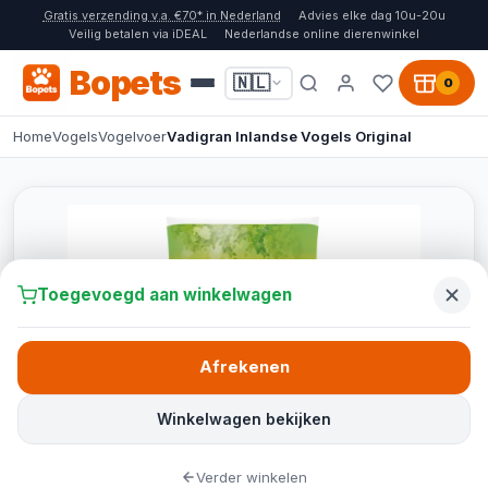
Gratis verzending v.a. €70* in Nederland
Advies elke dag 10u-20u
Veilig betalen via iDEAL
Nederlandse online dierenwinkel
Bopets
🇳🇱
0
Home
Vogels
Vogelvoer
Vadigran Inlandse Vogels Original
Toegevoegd aan winkelwagen
Afrekenen
Winkelwagen bekijken
Verder winkelen