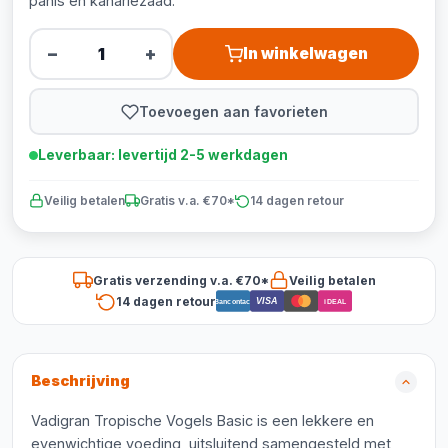
panis en kanariezaad.
−
+
In winkelwagen
Toevoegen aan favorieten
Leverbaar: levertijd 2-5 werkdagen
Veilig betalen
Gratis v.a. €70*
14 dagen retour
Gratis verzending v.a. €70*
Veilig betalen
14 dagen retour
VISA
Bancontact
iDEAL
Beschrijving
Vadigran Tropische Vogels Basic is een lekkere en
evenwichtige voeding, uitsluitend samengesteld met