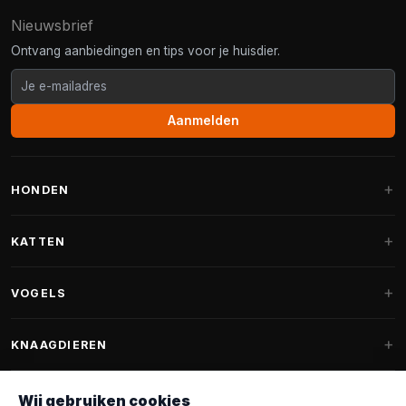
Nieuwsbrief
Ontvang aanbiedingen en tips voor je huisdier.
Aanmelden
HONDEN
Hondenmanden
KATTEN
Hondenkussens
Krabpalen
VOGELS
Fantail hondenmanden
Krabpaal grote katten
Hondenvoer
Parkieten
KNAAGDIEREN
Krabpalen voor Maine Coon
Hondensnoepjes & Snacks
Vogelvoer binnenvogels
Krabpaal onderdelen
Konijnenvoer
Wij gebruiken cookies
Hondenspeelgoed
Voederhuisjes