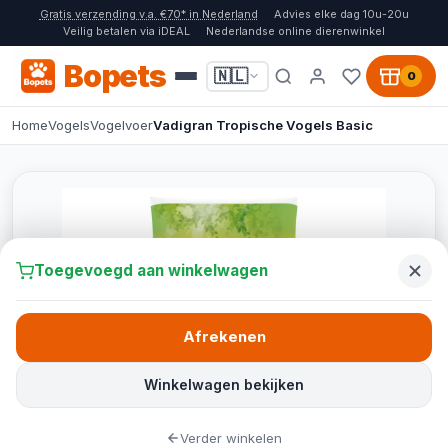
Gratis verzending v.a. €70* in Nederland
Advies elke dag 10u-20u
Veilig betalen via iDEAL
Nederlandse online dierenwinkel
Bopets
🇳🇱
0
Home
Vogels
Vogelvoer
Vadigran Tropische Vogels Basic
Toegevoegd aan winkelwagen
Afrekenen
Winkelwagen bekijken
Verder winkelen