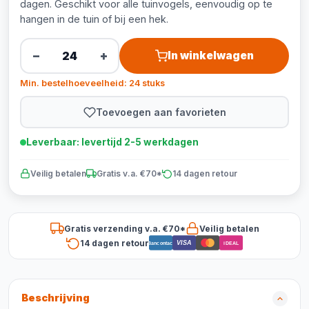
dagen. Geschikt voor alle tuinvogels, eenvoudig op te
hangen in de tuin of bij een hek.
−
+
In winkelwagen
Min. bestelhoeveelheid: 24 stuks
Toevoegen aan favorieten
Leverbaar: levertijd 2-5 werkdagen
Veilig betalen
Gratis v.a. €70*
14 dagen retour
Gratis verzending v.a. €70*
Veilig betalen
14 dagen retour
VISA
Bancontact
iDEAL
Beschrijving