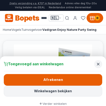
Gratis verzending v.a. €70* in Nederland
Advies elke dag 10u-20u
Veilig betalen via iDEAL
Nederlandse online dierenwinkel
Bopets
🇳🇱
0
Home
Vogels
Tuinvogelvoer
Vadigran Enjoy Nature Party Swing
Toegevoegd aan winkelwagen
Afrekenen
Winkelwagen bekijken
Verder winkelen