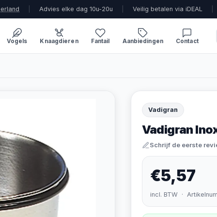
derland
|
Advies elke dag 10u-20u
|
Veilig betalen via iDEAL
|
Vogels
Knaagdieren
Fantail
Aanbiedingen
Contact
Vadigran
Vadigran Ino
Schrijf de eerste rev
€5,57
incl. BTW · Artikelnu