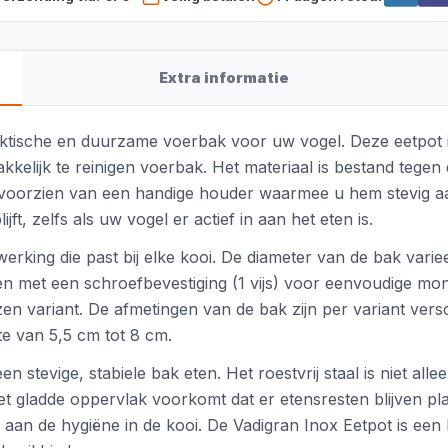
Extra informatie
ktische en duurzame voerbak voor uw vogel. Deze eetpot i
kkelijk te reinigen voerbak. Het materiaal is bestand tege
voorzien van een handige houder waarmee u hem stevig aan 
ft, zelfs als uw vogel er actief in aan het eten is.
rking die past bij elke kooi. De diameter van de bak variee
n met een schroefbevestiging (1 vijs) voor eenvoudige mo
kozen variant. De afmetingen van de bak zijn per variant vers
te van 5,5 cm tot 8 cm.
een stevige, stabiele bak eten. Het roestvrij staal is niet al
het gladde oppervlak voorkomt dat er etensresten blijven p
gt aan de hygiëne in de kooi. De Vadigran Inox Eetpot is e