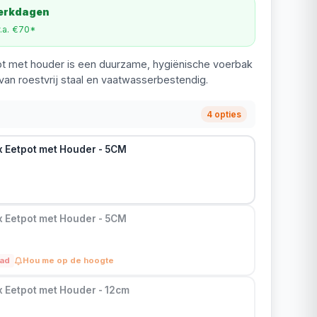
werkdagen
v.a. €70*
ot met houder is een duurzame, hygiënische voerbak
an roestvrij staal en vaatwasserbestendig.
4 opties
x Eetpot met Houder - 5CM
x Eetpot met Houder - 5CM
aad
Hou me op de hoogte
x Eetpot met Houder - 12cm