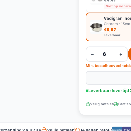
€4,47
Niet op voorr
Vadigran Ino
Chroom · 15cm
€5,57
Leverbaar
−
+
Min. bestelhoeveelheid:
Leverbaar: levertij
Veilig betalen
Gratis 
verzending v.a. €70*
Veilig betalen
14 dagen retour
VISA
Bancontact