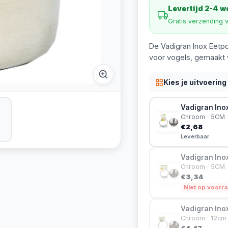
Levertijd 2-4 
Gratis verzending 
De Vadigran Inox Eetp
voor vogels, gemaakt v
Kies je uitvoering
Vadigran Ino
Chroom · 5CM
€2,68
Leverbaar
Vadigran Ino
Chroom · 5CM
€3,34
Niet op voorr
Vadigran Ino
Chroom · 12cm