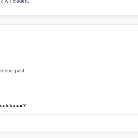
k wil bieden.
product past.
eschikbaar?