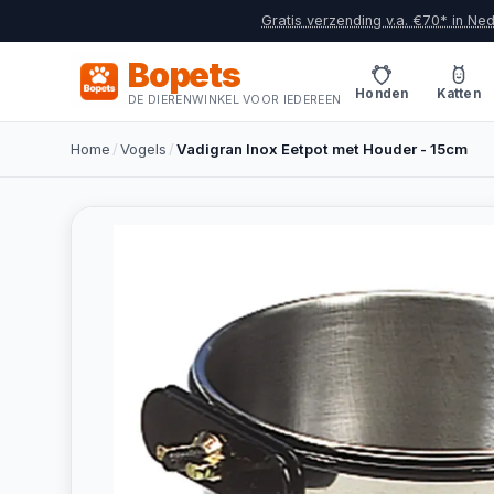
Gratis verzending v.a. €70* in Ne
Bopets
Honden
Katten
DE DIERENWINKEL VOOR IEDEREEN
Home
/
Vogels
/
Vadigran Inox Eetpot met Houder - 15cm