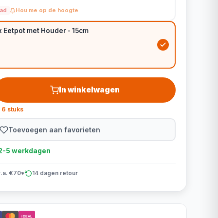
aad
Hou me op de hoogte
x Eetpot met Houder - 15cm
In winkelwagen
 6 stuks
Toevoegen aan favorieten
d 2-5 werkdagen
v.a. €70*
14 dagen retour
iDEAL