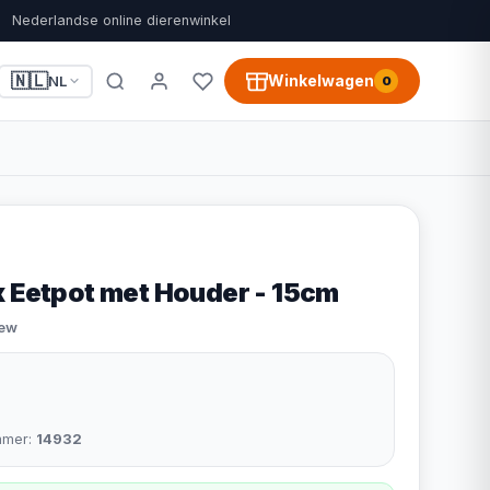
Nederlandse online dierenwinkel
🇳🇱
Winkelwagen
NL
0
x Eetpot met Houder - 15cm
iew
mmer:
14932