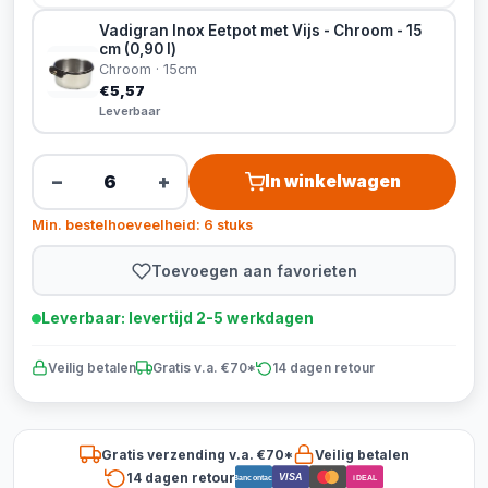
Vadigran Inox Eetpot met Vijs - Chroom - 15
cm (0,90 l)
Chroom · 15cm
€5,57
Leverbaar
−
+
In winkelwagen
Min. bestelhoeveelheid: 6 stuks
Toevoegen aan favorieten
Leverbaar: levertijd 2-5 werkdagen
Veilig betalen
Gratis v.a. €70*
14 dagen retour
Gratis verzending v.a. €70*
Veilig betalen
14 dagen retour
VISA
Bancontact
iDEAL