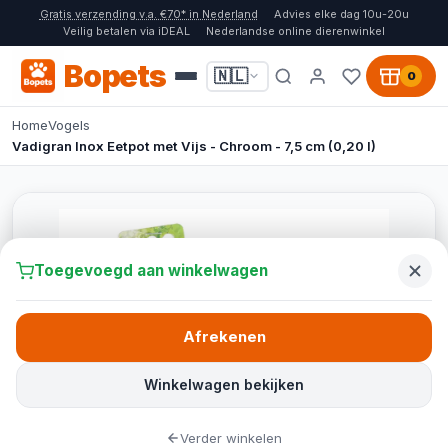
Gratis verzending v.a. €70* in Nederland
Advies elke dag 10u-20u
Veilig betalen via iDEAL
Nederlandse online dierenwinkel
Bopets
🇳🇱
0
Home
Vogels
Vadigran Inox Eetpot met Vijs - Chroom - 7,5 cm (0,20 l)
Toegevoegd aan winkelwagen
Afrekenen
Winkelwagen bekijken
Verder winkelen