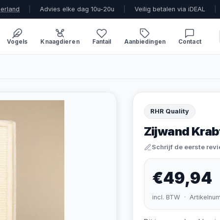
derland
|
Advies elke dag 10u-20u
|
Veilig betalen via iDEAL
|
Vogels
Knaagdieren
Fantail
Aanbiedingen
Contact
RHR Quality
Zijwand Kra
Schrijf de eerste rev
€49,94
incl. BTW · Artikelnu