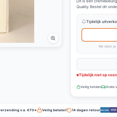
Dit is een crèmekleur
Quality. Bestel dit ond
Tijdelijk uitver
We laten je
Tijdelijk niet op voo
Veilig betalen
Gratis 
verzending v.a. €70*
Veilig betalen
14 dagen retour
VISA
Bancontact