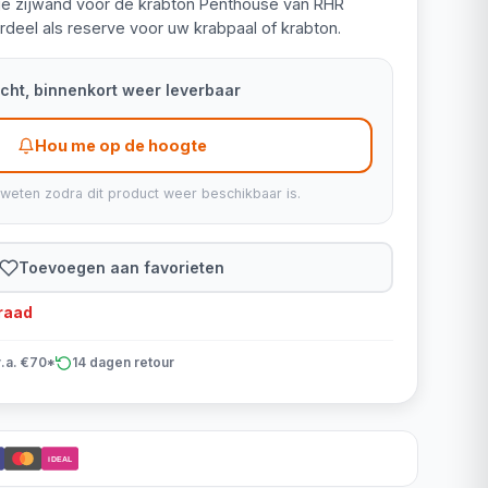
ige zijwand voor de krabton Penthouse van RHR
erdeel als reserve voor uw krabpaal of krabton.
kocht, binnenkort weer leverbaar
Hou me op de hoogte
 weten zodra dit product weer beschikbaar is.
Toevoegen aan favorieten
rraad
v.a. €70*
14 dagen retour
iDEAL