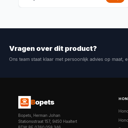
Vragen over dit product?
Ons team staat klaar met persoonlijk advies op maat, e
HON
B
opets
Hon
Bopets, Herman Johan
Hond
Stationsstraat 157, 9450 Haaltert
BTW: BE 0760.058.346