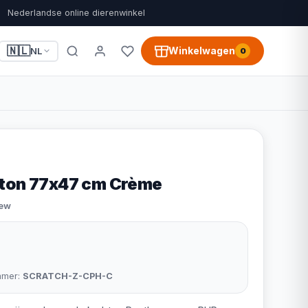
Nederlandse online dierenwinkel
🇳🇱
Winkelwagen
NL
0
bton 77x47 cm Crème
iew
mmer:
SCRATCH-Z-CPH-C