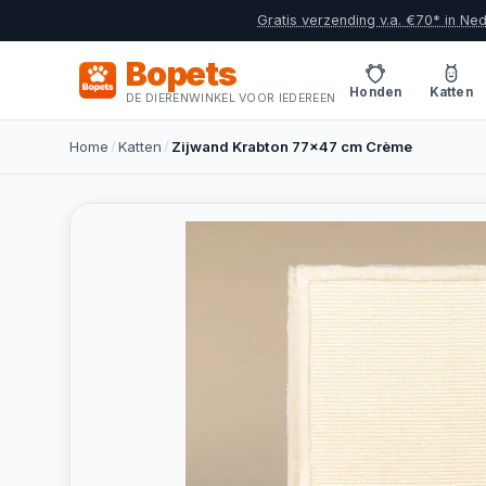
Gratis verzending v.a. €70* in Ne
Bopets
Honden
Katten
DE DIERENWINKEL VOOR IEDEREEN
Home
/
Katten
/
Zijwand Krabton 77x47 cm Crème