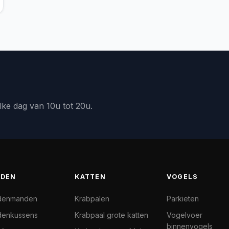
lke dag van 10u tot 20u.
DEN
KATTEN
VOGELS
denmanden
Krabpalen
Parkieten
enkussens
Krabpaal grote katten
Vogelvoer
binnenvogels