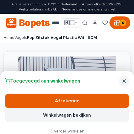
Gratis verzending v.a. €70* in Nederland
Advies elke dag 10u-20u
Veilig betalen via iDEAL
Nederlandse online dierenwinkel
Bopets
🇳🇱
0
Home
Vogels
Fop Zitstok Vogel Plastic Wit - 5CM
Toegevoegd aan winkelwagen
Afrekenen
Winkelwagen bekijken
Verder winkelen