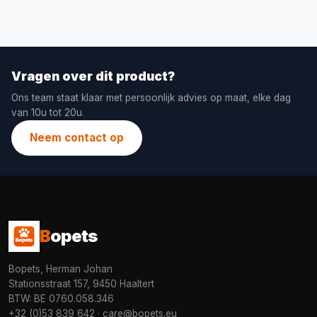
Vragen over dit product?
Ons team staat klaar met persoonlijk advies op maat, elke dag
van 10u tot 20u.
Neem contact op
B
opets
Bopets, Herman Johan
Stationsstraat 157, 9450 Haaltert
BTW: BE 0760.058.346
+32 (0)53 839 642
·
care@bopets.eu