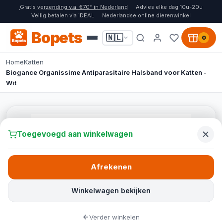
Gratis verzending v.a. €70* in Nederland
Advies elke dag 10u-20u
Veilig betalen via iDEAL
Nederlandse online dierenwinkel
Bopets
🇳🇱
0
Home
Katten
Biogance Organissime Antiparasitaire Halsband voor Katten -
Wit
Toegevoegd aan winkelwagen
Afrekenen
Winkelwagen bekijken
Verder winkelen