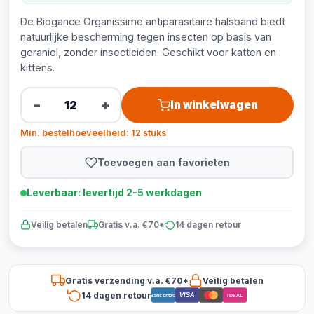
De Biogance Organissime antiparasitaire halsband biedt
natuurlijke bescherming tegen insecten op basis van
geraniol, zonder insecticiden. Geschikt voor katten en
kittens.
−
+
In winkelwagen
Min. bestelhoeveelheid: 12 stuks
Toevoegen aan favorieten
Leverbaar: levertijd 2-5 werkdagen
Veilig betalen
Gratis v.a. €70*
14 dagen retour
Gratis verzending v.a. €70*
Veilig betalen
14 dagen retour
VISA
Bancontact
iDEAL