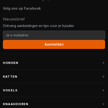
Volg ons op Facebook
Nieuwsbrief
Ontvang aanbiedingen en tips voor je huisdier.
Aanmelden
HONDEN
Hondenmanden
KATTEN
Hondenkussens
Krabpalen
VOGELS
Fantail hondenmanden
Krabpaal grote katten
Hondenvoer
Parkieten
KNAAGDIEREN
Krabpalen voor Maine Coon