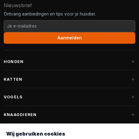
Nieuwsbrief
Ontvang aanbiedingen en tips voor je huisdier.
Aanmelden
HONDEN
Hondenmanden
KATTEN
Hondenkussens
Krabpalen
VOGELS
Fantail hondenmanden
Krabpaal grote katten
Hondenvoer
Parkieten
KNAAGDIEREN
Krabpalen voor Maine Coon
Hondensnoepjes & Snacks
Vogelvoer binnenvogels
Krabpaal onderdelen
Konijnenvoer
Wij gebruiken cookies
Hondenspeelgoed
Voederhuisjes
FANTAIL