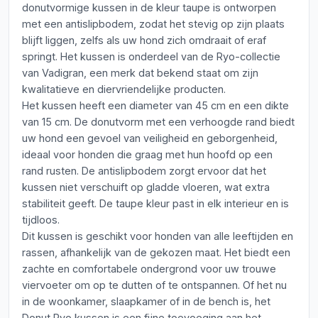
donutvormige kussen in de kleur taupe is ontworpen
met een antislipbodem, zodat het stevig op zijn plaats
blijft liggen, zelfs als uw hond zich omdraait of eraf
springt. Het kussen is onderdeel van de Ryo-collectie
van Vadigran, een merk dat bekend staat om zijn
kwalitatieve en diervriendelijke producten.
Het kussen heeft een diameter van 45 cm en een dikte
van 15 cm. De donutvorm met een verhoogde rand biedt
uw hond een gevoel van veiligheid en geborgenheid,
ideaal voor honden die graag met hun hoofd op een
rand rusten. De antislipbodem zorgt ervoor dat het
kussen niet verschuift op gladde vloeren, wat extra
stabiliteit geeft. De taupe kleur past in elk interieur en is
tijdloos.
Dit kussen is geschikt voor honden van alle leeftijden en
rassen, afhankelijk van de gekozen maat. Het biedt een
zachte en comfortabele ondergrond voor uw trouwe
viervoeter om op te dutten of te ontspannen. Of het nu
in de woonkamer, slaapkamer of in de bench is, het
Donut Ryo kussen is een fijne toevoeging aan het