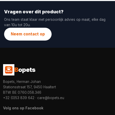
Vragen over dit product?
Ons team staat klaar met persoonlijk advies op maat, elke dag
van 10u tot 20u.
Neem contact op
B
opets
Bopets, Herman Johan
Stationsstraat 157, 9450 Haaltert
BTW: BE 0760.058.346
+32 (0)53 839 642
·
care@bopets.eu
Volg ons op Facebook