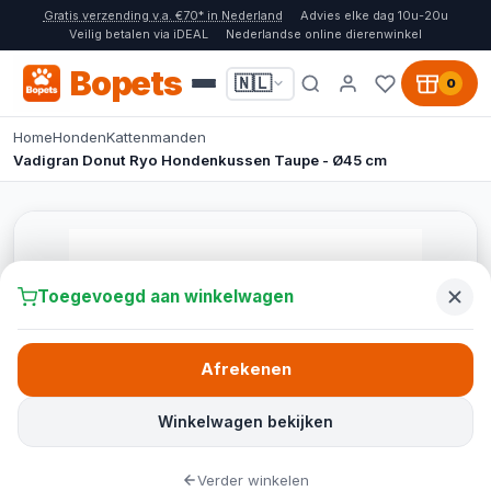
Gratis verzending v.a. €70* in Nederland
Advies elke dag 10u-20u
Veilig betalen via iDEAL
Nederlandse online dierenwinkel
Bopets
🇳🇱
0
Home
Honden
Kattenmanden
Vadigran Donut Ryo Hondenkussen Taupe - Ø45 cm
Toegevoegd aan winkelwagen
Afrekenen
Winkelwagen bekijken
Verder winkelen