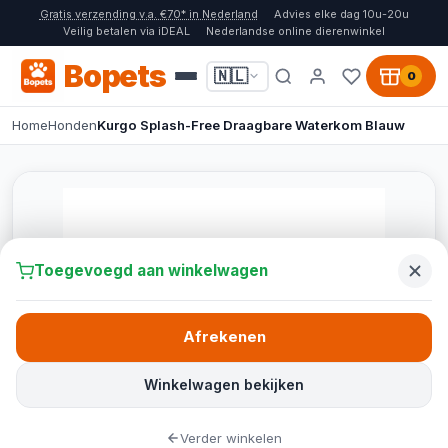
Gratis verzending v.a. €70* in Nederland
Advies elke dag 10u-20u
Veilig betalen via iDEAL
Nederlandse online dierenwinkel
Bopets
🇳🇱
0
Home
Honden
Kurgo Splash-Free Draagbare Waterkom Blauw
Toegevoegd aan winkelwagen
Afrekenen
Winkelwagen bekijken
Verder winkelen