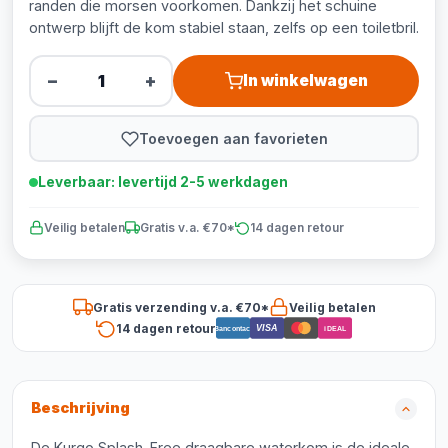
randen die morsen voorkomen. Dankzij het schuine
ontwerp blijft de kom stabiel staan, zelfs op een toiletbril.
−
+
In winkelwagen
Toevoegen aan favorieten
Leverbaar: levertijd 2-5 werkdagen
Veilig betalen
Gratis v.a. €70*
14 dagen retour
Gratis verzending v.a. €70*
Veilig betalen
14 dagen retour
VISA
Bancontact
iDEAL
Beschrijving
De Kurgo Splash-Free draagbare waterkom is de ideale