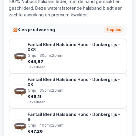
100% Nubuck Italiaans leder, met de hand gemaakt en
geschilderd. Deze waterafstotende halsband biedt een
zachte aanraking en premium kwaliteit.
Kies je uitvoering
5 opties
Fantail Blend Halsband Hond - Donkergrijs -
XXS
Grijs · 30cmx20mm
€44,97
Leverbaar
Fantail Blend Halsband Hond - Donkergrijs -
XS
Grijs · 35cmx20mm
€46,11
Leverbaar
Fantail Blend Halsband Hond - Donkergrijs -
S
Grijs · 40cmx20mm
€47,26