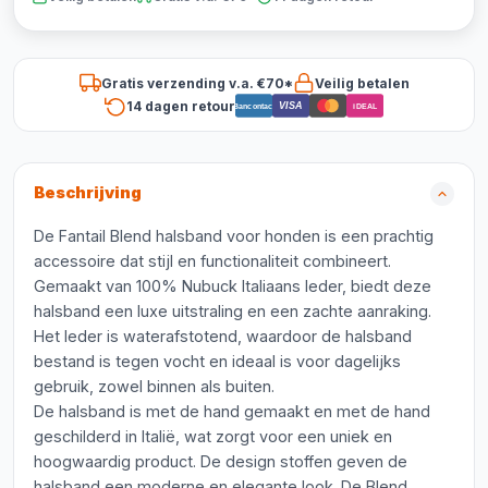
Gratis verzending v.a. €70*
Veilig betalen
14 dagen retour
VISA
Bancontact
iDEAL
Beschrijving
De Fantail Blend halsband voor honden is een prachtig
accessoire dat stijl en functionaliteit combineert.
Gemaakt van 100% Nubuck Italiaans leder, biedt deze
halsband een luxe uitstraling en een zachte aanraking.
Het leder is waterafstotend, waardoor de halsband
bestand is tegen vocht en ideaal is voor dagelijks
gebruik, zowel binnen als buiten.
De halsband is met de hand gemaakt en met de hand
geschilderd in Italië, wat zorgt voor een uniek en
hoogwaardig product. De design stoffen geven de
halsband een moderne en elegante look. De Blend