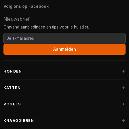
Volg ons op Facebook
Nieuwsbrief
Ontvang aanbiedingen en tips voor je huisdier.
Aanmelden
HONDEN
Hondenmanden
KATTEN
Hondenkussens
Krabpalen
VOGELS
Fantail hondenmanden
Krabpaal grote katten
Hondenvoer
Parkieten
KNAAGDIEREN
Krabpalen voor Maine Coon
Hondensnoepjes & Snacks
Vogelvoer binnenvogels