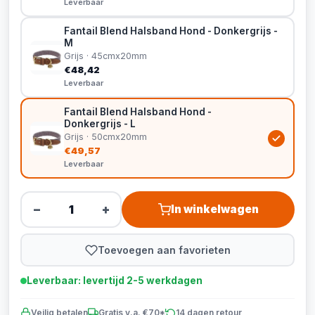
Leverbaar
Fantail Blend Halsband Hond - Donkergrijs -
M
Grijs · 45cmx20mm
€48,42
Leverbaar
Fantail Blend Halsband Hond -
Donkergrijs - L
Grijs · 50cmx20mm
€49,57
Leverbaar
−
+
In winkelwagen
Toevoegen aan favorieten
Leverbaar: levertijd 2-5 werkdagen
Veilig betalen
Gratis v.a. €70*
14 dagen retour