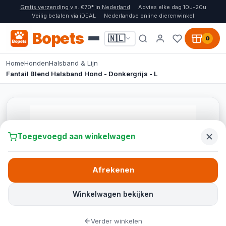
Gratis verzending v.a. €70* in Nederland
Advies elke dag 10u-20u
Veilig betalen via iDEAL
Nederlandse online dierenwinkel
Bopets
🇳🇱
0
Home
Honden
Halsband & Lijn
Fantail Blend Halsband Hond - Donkergrijs - L
Toegevoegd aan winkelwagen
Afrekenen
Winkelwagen bekijken
Verder winkelen