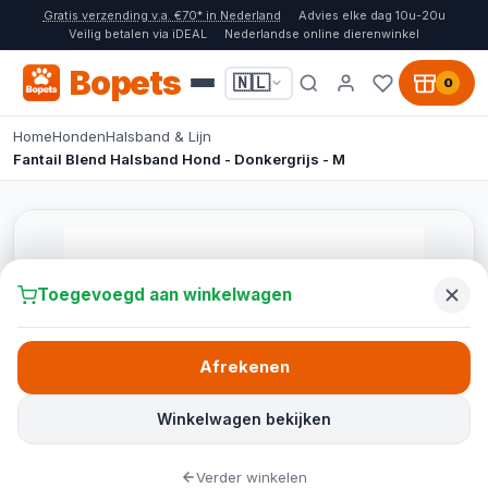
Gratis verzending v.a. €70* in Nederland
Advies elke dag 10u-20u
Veilig betalen via iDEAL
Nederlandse online dierenwinkel
Bopets
🇳🇱
0
Home
Honden
Halsband & Lijn
Fantail Blend Halsband Hond - Donkergrijs - M
Toegevoegd aan winkelwagen
Afrekenen
Winkelwagen bekijken
Verder winkelen