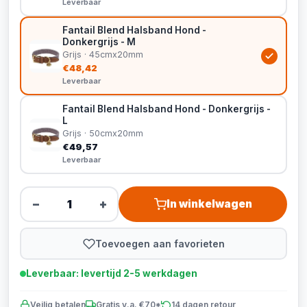
Leverbaar
Fantail Blend Halsband Hond -
Donkergrijs - M
Grijs · 45cmx20mm
€48,42
Leverbaar
Fantail Blend Halsband Hond - Donkergrijs -
L
Grijs · 50cmx20mm
€49,57
Leverbaar
−
+
In winkelwagen
Toevoegen aan favorieten
Leverbaar: levertijd 2-5 werkdagen
Veilig betalen
Gratis v.a. €70*
14 dagen retour