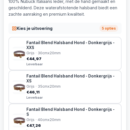
100% Nubuck Italiaans leder, met de hand gemaakt en
geschilderd. Deze waterafstotende halsband biedt een
zachte aanraking en premium kwaliteit.
Kies je uitvoering
5 opties
Fantail Blend Halsband Hond - Donkergrijs -
XXS
Grijs · 30cmx20mm
€44,97
Leverbaar
Fantail Blend Halsband Hond - Donkergrijs -
XS
Grijs · 35cmx20mm
€46,11
Leverbaar
Fantail Blend Halsband Hond - Donkergrijs -
S
Grijs · 40cmx20mm
€47,26