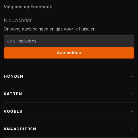
Volg ons op Facebook
Nieuwsbrief
Ontvang aanbiedingen en tips voor je huisdier.
Aanmelden
HONDEN
Hondenmanden
KATTEN
Hondenkussens
Krabpalen
VOGELS
Fantail hondenmanden
Krabpaal grote katten
Hondenvoer
Parkieten
KNAAGDIEREN
Krabpalen voor Maine Coon
Hondensnoepjes & Snacks
Vogelvoer binnenvogels