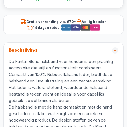
Gratis verzending v.a. €70*
Veilig betalen
14 dagen retour
VISA
Bancontact
iDEAL
Beschrijving
De Fantail Blend halsband voor honden is een prachtig
accessoire dat stijl en functionaliteit combineert.
Gemaakt van 100% Nubuck Italiaans leder, biedt deze
halsband een luxe uitstraling en een zachte aanraking.
Het leder is waterafstotend, waardoor de halsband
bestand is tegen vocht en ideaal is voor dagelijks
gebruik, zowel binnen als buiten.
De halsband is met de hand gemaakt en met de hand
geschilderd in Italië, wat zorgt voor een uniek en
hoogwaardig product. De design stoffen geven de
halsband een moderne en elegante look. De Blend