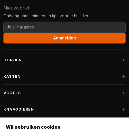
Nieuwsbrief
Ontvang aanbiedingen en tips voor je huisdier.
Aanmelden
HONDEN
Hondenmanden
KATTEN
Hondenkussens
Krabpalen
VOGELS
Fantail hondenmanden
Krabpaal grote katten
Hondenvoer
Parkieten
KNAAGDIEREN
Krabpalen voor Maine Coon
Hondensnoepjes & Snacks
Vogelvoer binnenvogels
Krabpaal onderdelen
Konijnenvoer
Wij gebruiken cookies
Hondenspeelgoed
Voederhuisjes