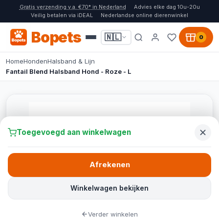
Gratis verzending v.a. €70* in Nederland
Advies elke dag 10u-20u
Veilig betalen via iDEAL
Nederlandse online dierenwinkel
Bopets
🇳🇱
0
Home
Honden
Halsband & Lijn
Fantail Blend Halsband Hond - Roze - L
Toegevoegd aan winkelwagen
Afrekenen
Winkelwagen bekijken
Verder winkelen