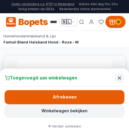
Gratis verzending v.a. €70* in Nederland
Advies elke dag 10u-20u
Veilig betalen via iDEAL
Nederlandse online dierenwinkel
Bopets
🇳🇱
0
Home
Honden
Halsband & Lijn
Fantail Blend Halsband Hond - Roze - M
Toegevoegd aan winkelwagen
Afrekenen
Winkelwagen bekijken
Verder winkelen