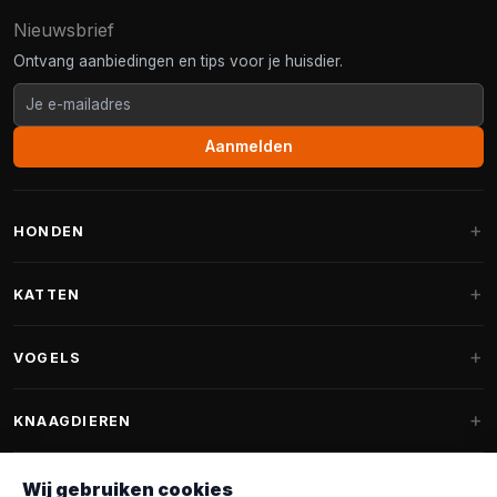
Nieuwsbrief
Ontvang aanbiedingen en tips voor je huisdier.
Aanmelden
HONDEN
Hondenmanden
KATTEN
Hondenkussens
Krabpalen
VOGELS
Fantail hondenmanden
Krabpaal grote katten
Hondenvoer
Parkieten
KNAAGDIEREN
Krabpalen voor Maine Coon
Hondensnoepjes & Snacks
Vogelvoer binnenvogels
Krabpaal onderdelen
Konijnenvoer
Wij gebruiken cookies
Hondenspeelgoed
Voederhuisjes