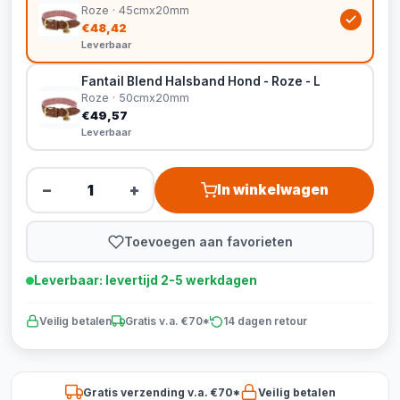
Roze · 45cmx20mm
€48,42
Leverbaar
Fantail Blend Halsband Hond - Roze - L
Roze · 50cmx20mm
€49,57
Leverbaar
−
+
In winkelwagen
Toevoegen aan favorieten
Leverbaar: levertijd 2-5 werkdagen
Veilig betalen
Gratis v.a. €70*
14 dagen retour
Gratis verzending v.a. €70*
Veilig betalen