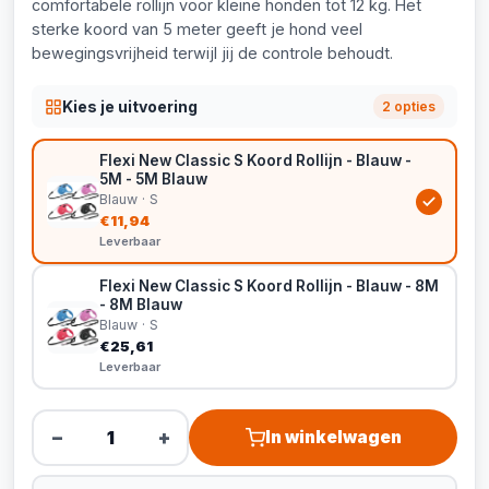
comfortabele rollijn voor kleine honden tot 12 kg. Het
sterke koord van 5 meter geeft je hond veel
bewegingsvrijheid terwijl jij de controle behoudt.
Kies je uitvoering
2 opties
Flexi New Classic S Koord Rollijn - Blauw -
5M - 5M Blauw
Blauw · S
€11,94
Leverbaar
Flexi New Classic S Koord Rollijn - Blauw - 8M
- 8M Blauw
Blauw · S
€25,61
Leverbaar
−
+
In winkelwagen