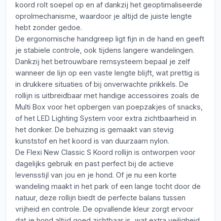
koord rolt soepel op en af dankzij het geoptimaliseerde
oprolmechanisme, waardoor je altijd de juiste lengte
hebt zonder gedoe.
De ergonomische handgreep ligt fijn in de hand en geeft
je stabiele controle, ook tijdens langere wandelingen.
Dankzij het betrouwbare remsysteem bepaal je zelf
wanneer de lijn op een vaste lengte blijft, wat prettig is
in drukkere situaties of bij onverwachte prikkels. De
rollijn is uitbreidbaar met handige accessoires zoals de
Multi Box voor het opbergen van poepzakjes of snacks,
of het LED Lighting System voor extra zichtbaarheid in
het donker. De behuizing is gemaakt van stevig
kunststof en het koord is van duurzaam nylon.
De Flexi New Classic S Koord rollijn is ontworpen voor
dagelijks gebruik en past perfect bij de actieve
levensstijl van jou en je hond. Of je nu een korte
wandeling maakt in het park of een lange tocht door de
natuur, deze rollijn biedt de perfecte balans tussen
vrijheid en controle. De opvallende kleur zorgt ervoor
dat je hond altijd goed zichtbaar is, wat extra veiligheid