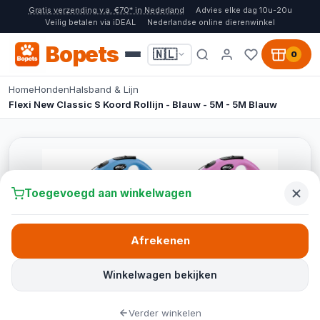
Gratis verzending v.a. €70* in Nederland
Advies elke dag 10u-20u
Veilig betalen via iDEAL
Nederlandse online dierenwinkel
Bopets
🇳🇱
0
Home
Honden
Halsband & Lijn
Flexi New Classic S Koord Rollijn - Blauw - 5M - 5M Blauw
Toegevoegd aan winkelwagen
Afrekenen
Winkelwagen bekijken
Verder winkelen