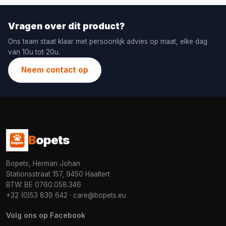
Vragen over dit product?
Ons team staat klaar met persoonlijk advies op maat, elke dag
van 10u tot 20u.
Neem contact op
B
opets
Bopets, Herman Johan
Stationsstraat 157, 9450 Haaltert
BTW: BE 0760.058.346
+32 (0)53 839 642
·
care@bopets.eu
Volg ons op Facebook