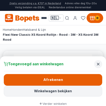
Gratis verzending v.a. €70* in Nederland
Advies elke dag 10u-20u
Veilig betalen via iDEAL
Nederlandse online dierenwinkel
Bopets
🇳🇱
0
Home
Honden
Halsband & Lijn
Flexi New Classic XS Koord Rollijn - Rood - 3M - XS Koord 3M
Rood
Toegevoegd aan winkelwagen
Afrekenen
Winkelwagen bekijken
Verder winkelen