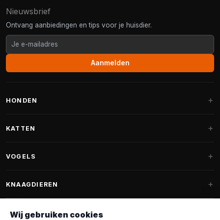
Nieuwsbrief
Ontvang aanbiedingen en tips voor je huisdier.
Aanmelden
HONDEN
Hondenmanden
KATTEN
Hondenkussens
Krabpalen
VOGELS
Fantail hondenmanden
Krabpaal grote katten
Hondenvoer
Parkieten
KNAAGDIEREN
Krabpalen voor Maine Coon
Hondensnoepjes & Snacks
Vogelvoer binnenvogels
Krabpaal onderdelen
Konijnenvoer
Wij gebruiken cookies
Hondenspeelgoed
Voederhuisjes