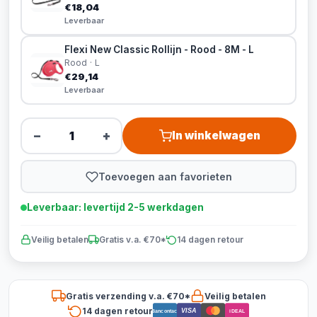
€18,04
Leverbaar
Flexi New Classic Rollijn - Rood - 8M - L
Rood · L
€29,14
Leverbaar
−
+
In winkelwagen
Toevoegen aan favorieten
Leverbaar: levertijd 2-5 werkdagen
Veilig betalen
Gratis v.a. €70*
14 dagen retour
Gratis verzending v.a. €70*
Veilig betalen
14 dagen retour
VISA
Bancontact
iDEAL