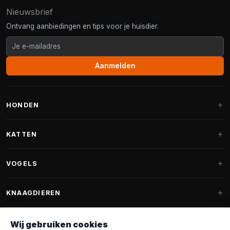
Nieuwsbrief
Ontvang aanbiedingen en tips voor je huisdier.
Aanmelden
HONDEN
Hondenmanden
KATTEN
Hondenkussens
Krabpalen
VOGELS
Fantail hondenmanden
Krabpaal grote katten
Hondenvoer
Parkieten
KNAAGDIEREN
Krabpalen voor Maine Coon
Hondensnoepjes & Snacks
Vogelvoer binnenvogels
Krabpaal onderdelen
Konijnenvoer
Wij gebruiken cookies
Hondenspeelgoed
Voederhuisjes