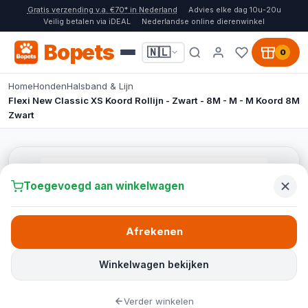
Gratis verzending v.a. €70* in Nederland
Advies elke dag 10u-20u
Veilig betalen via iDEAL
Nederlandse online dierenwinkel
Bopets
🇳🇱
0
Home
Honden
Halsband & Lijn
Flexi New Classic XS Koord Rollijn - Zwart - 8M - M - M Koord 8M
Zwart
Toegevoegd aan winkelwagen
Afrekenen
Winkelwagen bekijken
Verder winkelen