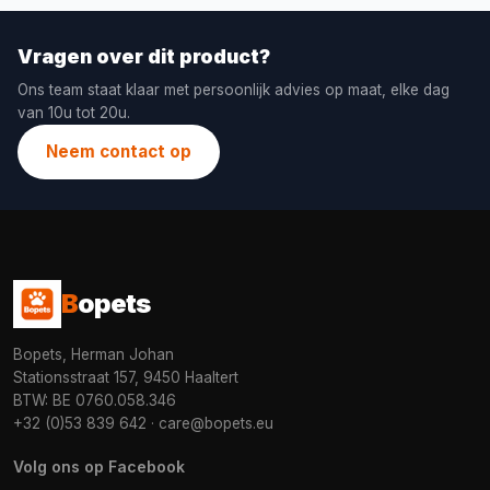
Vragen over dit product?
Ons team staat klaar met persoonlijk advies op maat, elke dag
van 10u tot 20u.
Neem contact op
B
opets
Bopets, Herman Johan
Stationsstraat 157, 9450 Haaltert
BTW: BE 0760.058.346
+32 (0)53 839 642
·
care@bopets.eu
Volg ons op Facebook