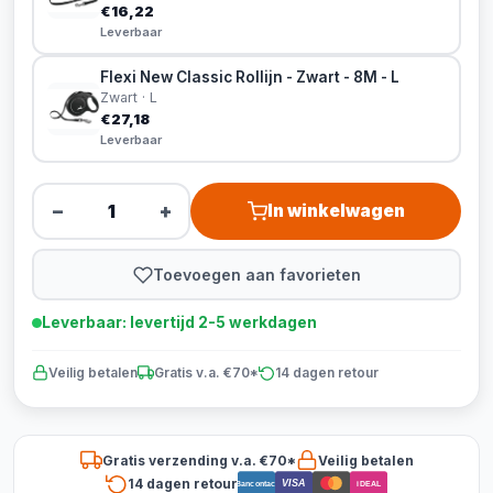
€16,22
Leverbaar
Flexi New Classic Rollijn - Zwart - 8M - L
Zwart · L
€27,18
Leverbaar
−
+
In winkelwagen
Toevoegen aan favorieten
Leverbaar: levertijd 2-5 werkdagen
Veilig betalen
Gratis v.a. €70*
14 dagen retour
Gratis verzending v.a. €70*
Veilig betalen
14 dagen retour
VISA
Bancontact
iDEAL