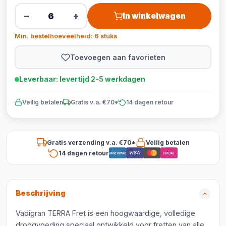
−
+
In winkelwagen
Min. bestelhoeveelheid: 6 stuks
Toevoegen aan favorieten
Leverbaar: levertijd 2-5 werkdagen
Veilig betalen
Gratis v.a. €70*
14 dagen retour
Gratis verzending v.a. €70*
Veilig betalen
14 dagen retour
VISA
Bancontact
iDEAL
Beschrijving
Vadigran TERRA Fret is een hoogwaardige, volledige
droogvoeding speciaal ontwikkeld voor fretten van alle