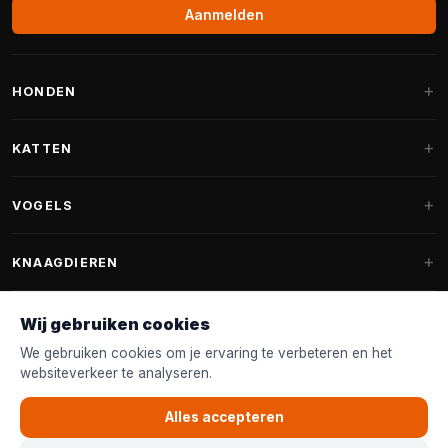
Aanmelden
HONDEN
Hondenmanden
KATTEN
Hondenkussens
Krabpalen
VOGELS
Fantail hondenmanden
Krabpaal grote katten
Hondenvoer
Parkieten
KNAAGDIEREN
Krabpalen voor Maine Coon
Hondensnoepjes & Snacks
Vogelvoer binnenvogels
Krabpaal onderdelen
Konijnenvoer
Wij gebruiken cookies
Hondenspeelgoed
Voederhuisjes
FANTAIL
Krabtonnen
Knaagdierenvoer
We gebruiken cookies om je ervaring te verbeteren en het
Halsband & Lijn
Nestkastjes & Nesting
websiteverkeer te analyseren.
Kattenmanden
Accessoires
Fantail hondenmanden
KLANTENSERVICE
Shampoo & Verzorging
Tuinvogelvoer
Kattenspeelgoed
Alles accepteren
Fantail hondenkussens
Vogelspeelgoed
Contact & Advies