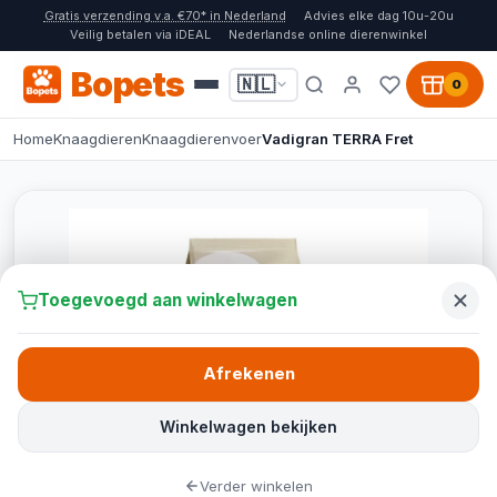
Gratis verzending v.a. €70* in Nederland
Advies elke dag 10u-20u
Veilig betalen via iDEAL
Nederlandse online dierenwinkel
Bopets
🇳🇱
0
Home
Knaagdieren
Knaagdierenvoer
Vadigran TERRA Fret
Toegevoegd aan winkelwagen
Afrekenen
Winkelwagen bekijken
Verder winkelen