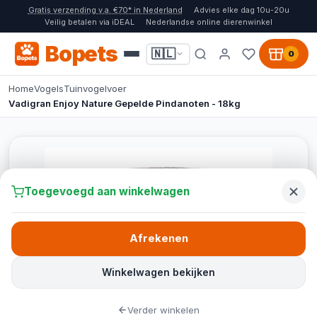
Gratis verzending v.a. €70* in Nederland
Advies elke dag 10u-20u
Veilig betalen via iDEAL
Nederlandse online dierenwinkel
Bopets
🇳🇱
0
Home
Vogels
Tuinvogelvoer
Vadigran Enjoy Nature Gepelde Pindanoten - 18kg
Toegevoegd aan winkelwagen
Afrekenen
Winkelwagen bekijken
Verder winkelen