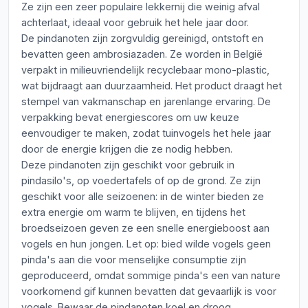
Ze zijn een zeer populaire lekkernij die weinig afval
achterlaat, ideaal voor gebruik het hele jaar door.
De pindanoten zijn zorgvuldig gereinigd, ontstoft en
bevatten geen ambrosiazaden. Ze worden in België
verpakt in milieuvriendelijk recyclebaar mono-plastic,
wat bijdraagt aan duurzaamheid. Het product draagt het
stempel van vakmanschap en jarenlange ervaring. De
verpakking bevat energiescores om uw keuze
eenvoudiger te maken, zodat tuinvogels het hele jaar
door de energie krijgen die ze nodig hebben.
Deze pindanoten zijn geschikt voor gebruik in
pindasilo's, op voedertafels of op de grond. Ze zijn
geschikt voor alle seizoenen: in de winter bieden ze
extra energie om warm te blijven, en tijdens het
broedseizoen geven ze een snelle energieboost aan
vogels en hun jongen. Let op: bied wilde vogels geen
pinda's aan die voor menselijke consumptie zijn
geproduceerd, omdat sommige pinda's een van nature
voorkomend gif kunnen bevatten dat gevaarlijk is voor
vogels. Bewaar de pindanoten koel en droog.