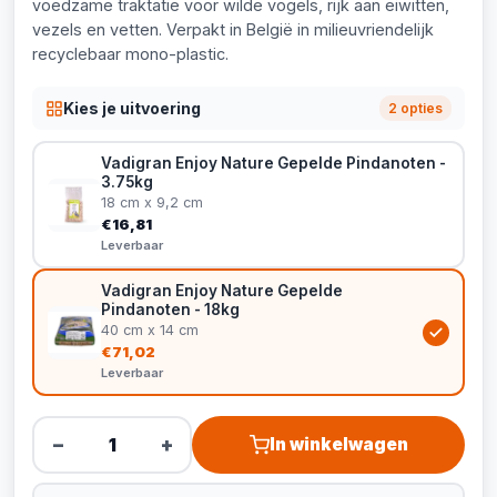
voedzame traktatie voor wilde vogels, rijk aan eiwitten,
vezels en vetten. Verpakt in België in milieuvriendelijk
recyclebaar mono-plastic.
Kies je uitvoering
2 opties
Vadigran Enjoy Nature Gepelde Pindanoten -
3.75kg
18 cm x 9,2 cm
€16,81
Leverbaar
Vadigran Enjoy Nature Gepelde
Pindanoten - 18kg
40 cm x 14 cm
€71,02
Leverbaar
−
+
In winkelwagen