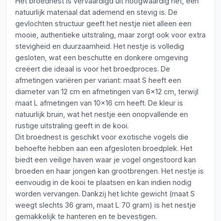
Het broednest is vervaardigd uit hoogwaardig riet, een
natuurlijk materiaal dat ademend en stevig is. De
gevlochten structuur geeft het nestje niet alleen een
mooie, authentieke uitstraling, maar zorgt ook voor extra
stevigheid en duurzaamheid. Het nestje is volledig
gesloten, wat een beschutte en donkere omgeving
creëert die ideaal is voor het broedproces. De
afmetingen variëren per variant: maat S heeft een
diameter van 12 cm en afmetingen van 6x12 cm, terwijl
maat L afmetingen van 10x16 cm heeft. De kleur is
natuurlijk bruin, wat het nestje een onopvallende en
rustige uitstraling geeft in de kooi.
Dit broednest is geschikt voor exotische vogels die
behoefte hebben aan een afgesloten broedplek. Het
biedt een veilige haven waar je vogel ongestoord kan
broeden en haar jongen kan grootbrengen. Het nestje is
eenvoudig in de kooi te plaatsen en kan indien nodig
worden vervangen. Dankzij het lichte gewicht (maat S
weegt slechts 36 gram, maat L 70 gram) is het nestje
gemakkelijk te hanteren en te bevestigen.