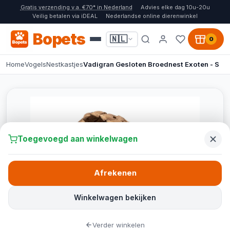
Gratis verzending v.a. €70* in Nederland
Advies elke dag 10u-20u
Veilig betalen via iDEAL
Nederlandse online dierenwinkel
Bopets
🇳🇱
0
Home
Vogels
Nestkastjes
Vadigran Gesloten Broednest Exoten - S
Toegevoegd aan winkelwagen
Afrekenen
Winkelwagen bekijken
Verder winkelen