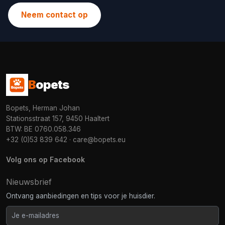
Neem contact op
B
opets
Bopets, Herman Johan
Stationsstraat 157, 9450 Haaltert
BTW: BE 0760.058.346
+32 (0)53 839 642
·
care@bopets.eu
Volg ons op Facebook
Nieuwsbrief
Ontvang aanbiedingen en tips voor je huisdier.