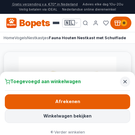
Gratis verzending v.a. €70* in Nederland
Advies elke dag 10u-20u
Veilig betalen via iDEAL
Nederlandse online dierenwinkel
Bopets
🇳🇱
0
Home
Vogels
Nestkastjes
Fauna Houten Nestkast met Schuiflade
Toegevoegd aan winkelwagen
Afrekenen
Winkelwagen bekijken
Verder winkelen