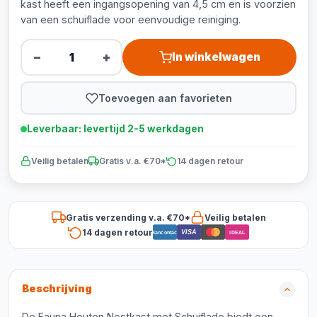
kast heeft een ingangsopening van 4,5 cm en is voorzien
van een schuiflade voor eenvoudige reiniging.
−
+
In winkelwagen
Toevoegen aan favorieten
Leverbaar: levertijd 2-5 werkdagen
Veilig betalen
Gratis v.a. €70*
14 dagen retour
Gratis verzending v.a. €70*
Veilig betalen
14 dagen retour
VISA
Bancontact
iDEAL
Beschrijving
De Fauna Houten Nestkast met Schuiflade biedt een