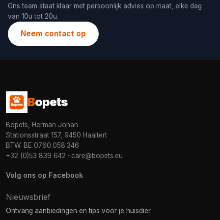
Ons team staat klaar met persoonlijk advies op maat, elke dag
van 10u tot 20u.
Neem contact op
B
opets
Bopets, Herman Johan
Stationsstraat 157, 9450 Haaltert
BTW: BE 0760.058.346
+32 (0)53 839 642
·
care@bopets.eu
Volg ons op Facebook
Nieuwsbrief
Ontvang aanbiedingen en tips voor je huisdier.