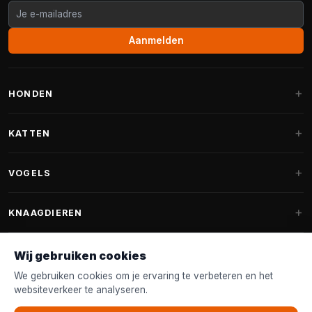
Aanmelden
HONDEN
Hondenmanden
KATTEN
Hondenkussens
Krabpalen
VOGELS
Fantail hondenmanden
Krabpaal grote katten
Hondenvoer
Parkieten
KNAAGDIEREN
Krabpalen voor Maine Coon
Hondensnoepjes & Snacks
Vogelvoer binnenvogels
Krabpaal onderdelen
Konijnenvoer
Wij gebruiken cookies
Hondenspeelgoed
Voederhuisjes
FANTAIL
Krabtonnen
Knaagdierenvoer
We gebruiken cookies om je ervaring te verbeteren en het
Halsband & Lijn
Nestkastjes & Nesting
websiteverkeer te analyseren.
Kattenmanden
Accessoires
Fantail hondenmanden
KLANTENSERVICE
Shampoo & Verzorging
Tuinvogelvoer