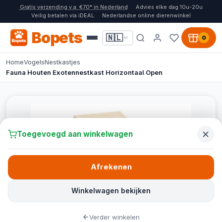
Gratis verzending v.a. €70* in Nederland
Advies elke dag 10u-20u
Veilig betalen via iDEAL
Nederlandse online dierenwinkel
Bopets
🇳🇱
0
Home
Vogels
Nestkastjes
Fauna Houten Exotennestkast Horizontaal Open
Toegevoegd aan winkelwagen
Afrekenen
Winkelwagen bekijken
Verder winkelen