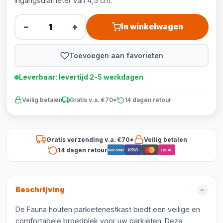
ingangsdiameter van 4,5 cm.
−
+
In winkelwagen
Toevoegen aan favorieten
Leverbaar: levertijd 2-5 werkdagen
Veilig betalen
Gratis v.a. €70*
14 dagen retour
Gratis verzending v.a. €70*
Veilig betalen
14 dagen retour
VISA
Bancontact
iDEAL
Beschrijving
De Fauna houten parkietenestkast biedt een veilige en
comfortabele broedplek voor uw parkieten. Deze