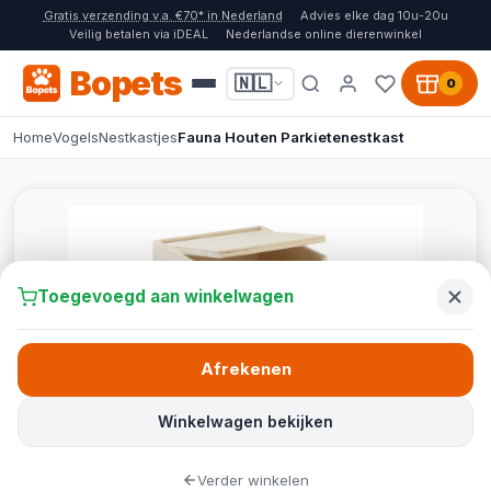
Gratis verzending v.a. €70* in Nederland
Advies elke dag 10u-20u
Veilig betalen via iDEAL
Nederlandse online dierenwinkel
Bopets
🇳🇱
0
Home
Vogels
Nestkastjes
Fauna Houten Parkietenestkast
Toegevoegd aan winkelwagen
Afrekenen
Winkelwagen bekijken
Verder winkelen