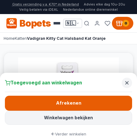
Gratis verzending v.a. €70* in Nederland
Advies elke dag 10u-20u
Veilig betalen via iDEAL
Nederlandse online dierenwinkel
Bopets
🇳🇱
0
Home
Katten
Vadigran Kitty Cat Halsband Kat Oranje
Toegevoegd aan winkelwagen
Afrekenen
Winkelwagen bekijken
Verder winkelen