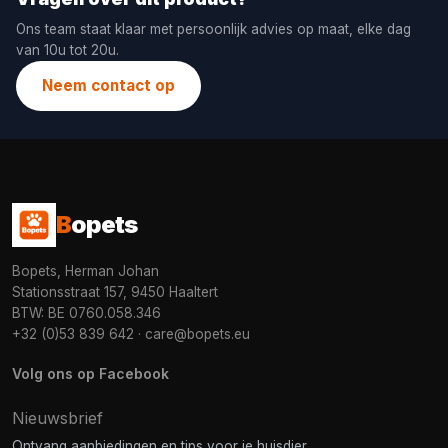
Ons team staat klaar met persoonlijk advies op maat, elke dag
van 10u tot 20u.
Neem contact op
B
opets
Bopets, Herman Johan
Stationsstraat 157, 9450 Haaltert
BTW: BE 0760.058.346
+32 (0)53 839 642
·
care@bopets.eu
Volg ons op Facebook
Nieuwsbrief
Ontvang aanbiedingen en tips voor je huisdier.