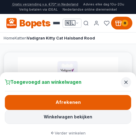
Gratis verzending v.a. €70* in Nederland
Advies elke dag 10u-20u
Veilig betalen via iDEAL
Nederlandse online dierenwinkel
Bopets
🇳🇱
0
Home
Katten
Vadigran Kitty Cat Halsband Rood
Toegevoegd aan winkelwagen
Afrekenen
Winkelwagen bekijken
Verder winkelen