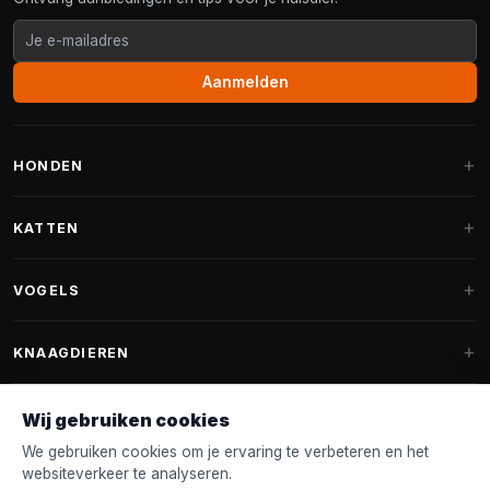
Aanmelden
HONDEN
Hondenmanden
KATTEN
Hondenkussens
Krabpalen
VOGELS
Fantail hondenmanden
Krabpaal grote katten
Hondenvoer
Parkieten
KNAAGDIEREN
Krabpalen voor Maine Coon
Hondensnoepjes & Snacks
Vogelvoer binnenvogels
Krabpaal onderdelen
Konijnenvoer
Wij gebruiken cookies
Hondenspeelgoed
Voederhuisjes
FANTAIL
Krabtonnen
Knaagdierenvoer
We gebruiken cookies om je ervaring te verbeteren en het
Halsband & Lijn
Nestkastjes & Nesting
websiteverkeer te analyseren.
Kattenmanden
Accessoires
Fantail hondenmanden