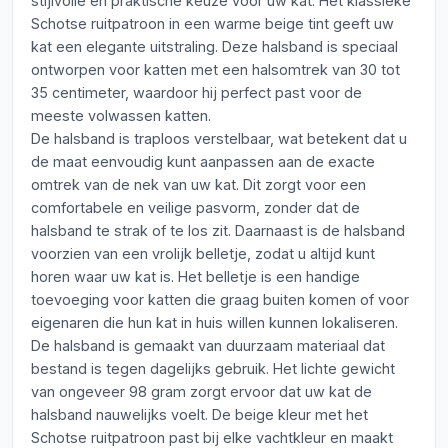
stijlvolle en praktische keuze voor uw kat. Het klassieke
Schotse ruitpatroon in een warme beige tint geeft uw
kat een elegante uitstraling. Deze halsband is speciaal
ontworpen voor katten met een halsomtrek van 30 tot
35 centimeter, waardoor hij perfect past voor de
meeste volwassen katten.
De halsband is traploos verstelbaar, wat betekent dat u
de maat eenvoudig kunt aanpassen aan de exacte
omtrek van de nek van uw kat. Dit zorgt voor een
comfortabele en veilige pasvorm, zonder dat de
halsband te strak of te los zit. Daarnaast is de halsband
voorzien van een vrolijk belletje, zodat u altijd kunt
horen waar uw kat is. Het belletje is een handige
toevoeging voor katten die graag buiten komen of voor
eigenaren die hun kat in huis willen kunnen lokaliseren.
De halsband is gemaakt van duurzaam materiaal dat
bestand is tegen dagelijks gebruik. Het lichte gewicht
van ongeveer 98 gram zorgt ervoor dat uw kat de
halsband nauwelijks voelt. De beige kleur met het
Schotse ruitpatroon past bij elke vachtkleur en maakt