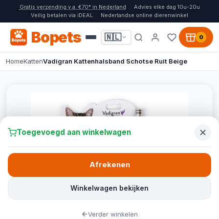
Gratis verzending v.a. €70* in Nederland
Advies elke dag 10u-20u
Veilig betalen via iDEAL
Nederlandse online dierenwinkel
Bopets
🇳🇱
0
Home
Katten
Vadigran Kattenhalsband Schotse Ruit Beige
Toegevoegd aan winkelwagen
Afrekenen
Winkelwagen bekijken
Verder winkelen