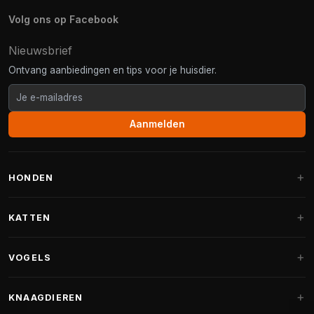
Volg ons op Facebook
Nieuwsbrief
Ontvang aanbiedingen en tips voor je huisdier.
Aanmelden
HONDEN
Hondenmanden
KATTEN
Hondenkussens
Krabpalen
VOGELS
Fantail hondenmanden
Krabpaal grote katten
Hondenvoer
Parkieten
KNAAGDIEREN
Krabpalen voor Maine Coon