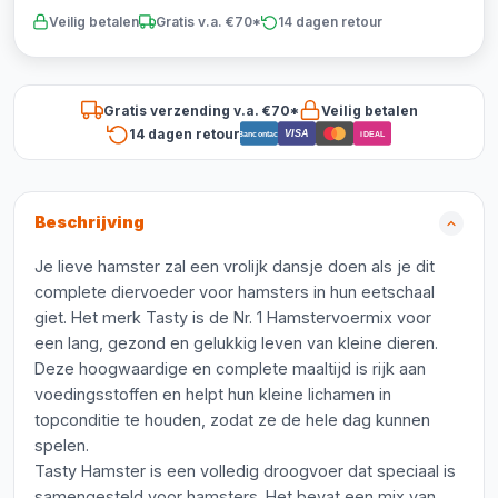
Veilig betalen
Gratis v.a. €70*
14 dagen retour
Gratis verzending v.a. €70*
Veilig betalen
14 dagen retour
VISA
Bancontact
iDEAL
Beschrijving
Je lieve hamster zal een vrolijk dansje doen als je dit
complete diervoeder voor hamsters in hun eetschaal
giet. Het merk Tasty is de Nr. 1 Hamstervoermix voor
een lang, gezond en gelukkig leven van kleine dieren.
Deze hoogwaardige en complete maaltijd is rijk aan
voedingsstoffen en helpt hun kleine lichamen in
topconditie te houden, zodat ze de hele dag kunnen
spelen.
Tasty Hamster is een volledig droogvoer dat speciaal is
samengesteld voor hamsters. Het bevat een mix van