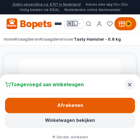
Gratis verzending v.a. €70* in Nederland
Advies elke dag 10u-20u
Veilig betalen via iDEAL
Nederlandse online dierenwinkel
Bopets
🇳🇱
0
Home
Knaagdieren
Knaagdierenvoer
Tasty Hamster - 0.8 kg
Toegevoegd aan winkelwagen
Afrekenen
Winkelwagen bekijken
Verder winkelen