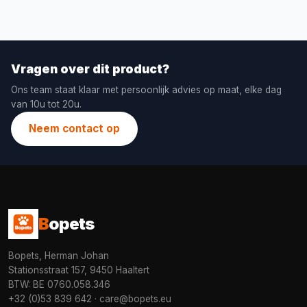
Vragen over dit product?
Ons team staat klaar met persoonlijk advies op maat, elke dag
van 10u tot 20u.
Neem contact op
B
opets
Bopets, Herman Johan
Stationsstraat 157, 9450 Haaltert
BTW: BE 0760.058.346
+32 (0)53 839 642
·
care@bopets.eu