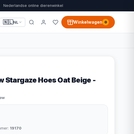
Nederlandse online dierenwinkel
🇳🇱
Winkelwagen
NL
0
w Stargaze Hoes Oat Beige -
iew
mmer:
19170