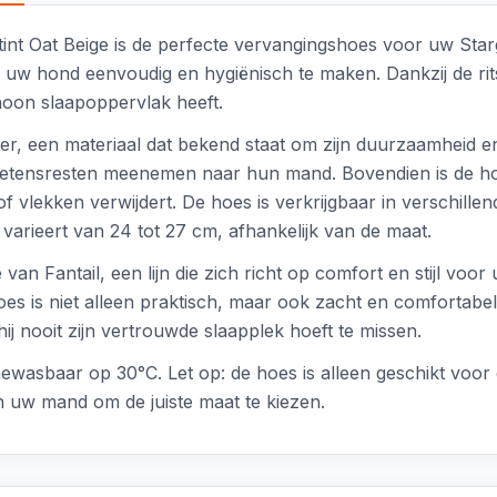
tint Oat Beige is de perfecte vervangingshoes voor uw Sta
w hond eenvoudig en hygiënisch te maken. Dankzij de rits
hoon slaapoppervlak heeft.
ter, een materiaal dat bekend staat om zijn duurzaamheid 
of etensresten meenemen naar hun mand. Bovendien is de 
of vlekken verwijdert. De hoes is verkrijgbaar in verschill
rieert van 24 tot 27 cm, afhankelijk van de maat.
an Fantail, een lijn die zich richt op comfort en stijl voor
 hoes is niet alleen praktisch, maar ook zacht en comfortab
j nooit zijn vertrouwde slaapplek hoeft te missen.
ewasbaar op 30°C. Let op: de hoes is alleen geschikt voor
 uw mand om de juiste maat te kiezen.