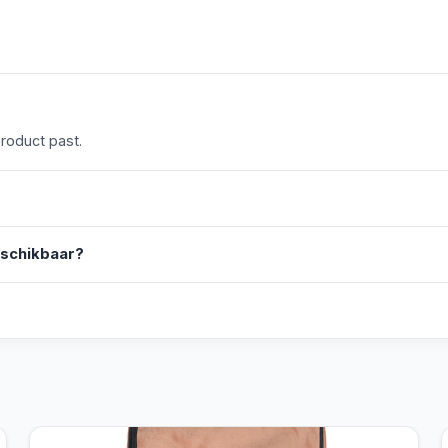
product past.
eschikbaar?