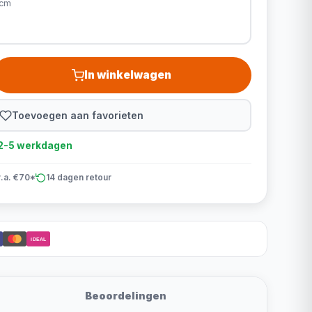
0cm
In winkelwagen
Toevoegen aan favorieten
d 2-5 werkdagen
v.a. €70*
14 dagen retour
iDEAL
Beoordelingen