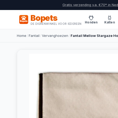
Gratis verzending v.a. €70* in Ne
Bopets
Honden
Katten
DE DIERENWINKEL VOOR IEDEREEN
Home
/
Fantail
/
Vervanghoezen
/
Fantail Mellow Stargaze H