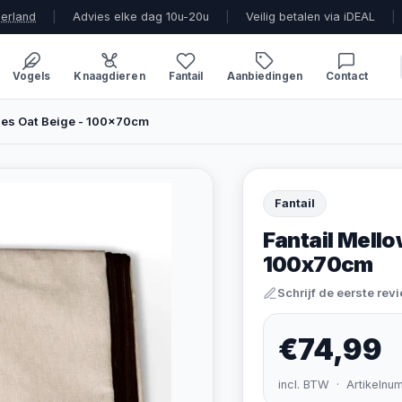
derland
|
Advies elke dag 10u-20u
|
Veilig betalen via iDEAL
|
Vogels
Knaagdieren
Fantail
Aanbiedingen
Contact
oes Oat Beige - 100x70cm
Fantail
Fantail Mello
100x70cm
Schrijf de eerste rev
€74,99
incl. BTW · Artikelnu