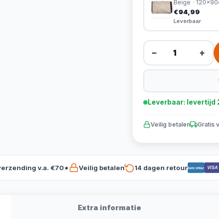
Beige · 120x9
€94,99
Leverbaar
−
+
Leverbaar: levertij
Veilig betalen
Gratis 
verzending v.a. €70*
Veilig betalen
14 dagen retour
VISA
Bancontact
Extra informatie