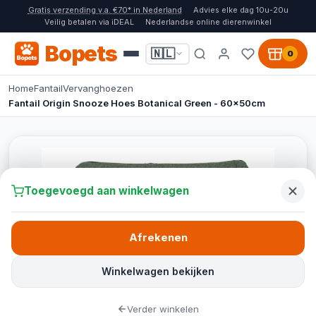
Gratis verzending v.a. €70* in Nederland
Advies elke dag 10u-20u
Veilig betalen via iDEAL
Nederlandse online dierenwinkel
Bopets
🇳🇱
0
Home
Fantail
Vervanghoezen
Fantail Origin Snooze Hoes Botanical Green - 60x50cm
Toegevoegd aan winkelwagen
Afrekenen
Winkelwagen bekijken
Verder winkelen