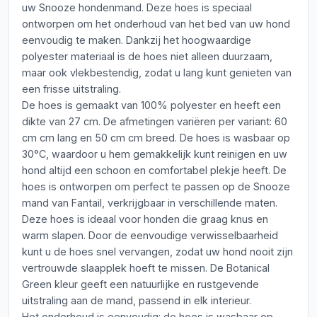
uw Snooze hondenmand. Deze hoes is speciaal
ontworpen om het onderhoud van het bed van uw hond
eenvoudig te maken. Dankzij het hoogwaardige
polyester materiaal is de hoes niet alleen duurzaam,
maar ook vlekbestendig, zodat u lang kunt genieten van
een frisse uitstraling.
De hoes is gemaakt van 100% polyester en heeft een
dikte van 27 cm. De afmetingen variëren per variant: 60
cm cm lang en 50 cm cm breed. De hoes is wasbaar op
30°C, waardoor u hem gemakkelijk kunt reinigen en uw
hond altijd een schoon en comfortabel plekje heeft. De
hoes is ontworpen om perfect te passen op de Snooze
mand van Fantail, verkrijgbaar in verschillende maten.
Deze hoes is ideaal voor honden die graag knus en
warm slapen. Door de eenvoudige verwisselbaarheid
kunt u de hoes snel vervangen, zodat uw hond nooit zijn
vertrouwde slaapplek hoeft te missen. De Botanical
Green kleur geeft een natuurlijke en rustgevende
uitstraling aan de mand, passend in elk interieur.
Het onderhoud is eenvoudig: de hoes is wasbaar op