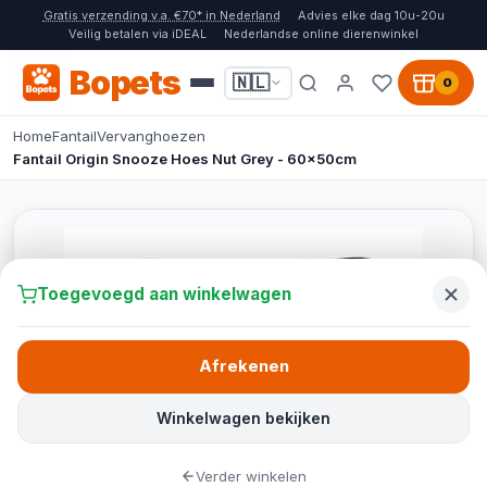
Gratis verzending v.a. €70* in Nederland
Advies elke dag 10u-20u
Veilig betalen via iDEAL
Nederlandse online dierenwinkel
Bopets
🇳🇱
0
Home
Fantail
Vervanghoezen
Fantail Origin Snooze Hoes Nut Grey - 60x50cm
Toegevoegd aan winkelwagen
Afrekenen
Winkelwagen bekijken
Verder winkelen