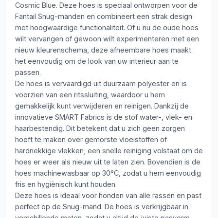
Cosmic Blue. Deze hoes is speciaal ontworpen voor de
Fantail Snug-manden en combineert een strak design
met hoogwaardige functionaliteit. Of u nu de oude hoes
wilt vervangen of gewoon wilt experimenteren met een
nieuw kleurenschema, deze afneembare hoes maakt
het eenvoudig om de look van uw interieur aan te
passen.
De hoes is vervaardigd uit duurzaam polyester en is
voorzien van een ritssluiting, waardoor u hem
gemakkelijk kunt verwijderen en reinigen. Dankzij de
innovatieve SMART Fabrics is de stof water-, vlek- en
haarbestendig. Dit betekent dat u zich geen zorgen
hoeft te maken over gemorste vloeistoffen of
hardnekkige vlekken; een snelle reiniging volstaat om de
hoes er weer als nieuw uit te laten zien. Bovendien is de
hoes machinewasbaar op 30°C, zodat u hem eenvoudig
fris en hygiënisch kunt houden.
Deze hoes is ideaal voor honden van alle rassen en past
perfect op de Snug-mand. De hoes is verkrijgbaar in
verschillende maten, zodat u altijd de juiste pasvorm