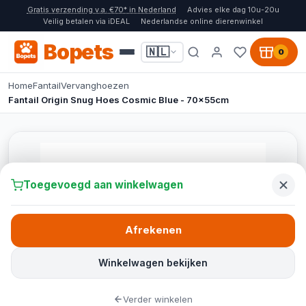
Gratis verzending v.a. €70* in Nederland
Advies elke dag 10u-20u
Veilig betalen via iDEAL
Nederlandse online dierenwinkel
Bopets
🇳🇱
0
Home
Fantail
Vervanghoezen
Fantail Origin Snug Hoes Cosmic Blue - 70x55cm
Toegevoegd aan winkelwagen
Afrekenen
Winkelwagen bekijken
Verder winkelen