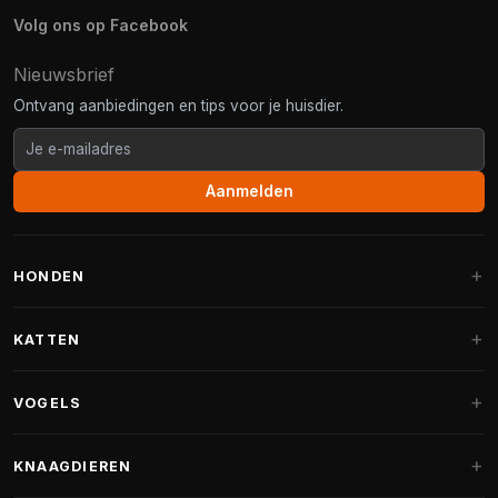
Volg ons op Facebook
Nieuwsbrief
Ontvang aanbiedingen en tips voor je huisdier.
Aanmelden
HONDEN
Hondenmanden
KATTEN
Hondenkussens
Krabpalen
VOGELS
Fantail hondenmanden
Krabpaal grote katten
Hondenvoer
Parkieten
KNAAGDIEREN
Krabpalen voor Maine Coon
Hondensnoepjes & Snacks
Vogelvoer binnenvogels