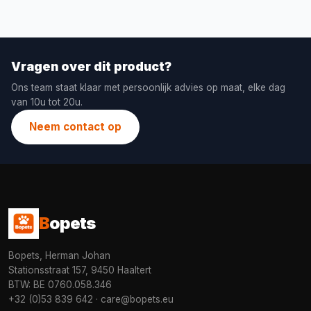
Vragen over dit product?
Ons team staat klaar met persoonlijk advies op maat, elke dag
van 10u tot 20u.
Neem contact op
B
opets
Bopets, Herman Johan
Stationsstraat 157, 9450 Haaltert
BTW: BE 0760.058.346
+32 (0)53 839 642
·
care@bopets.eu