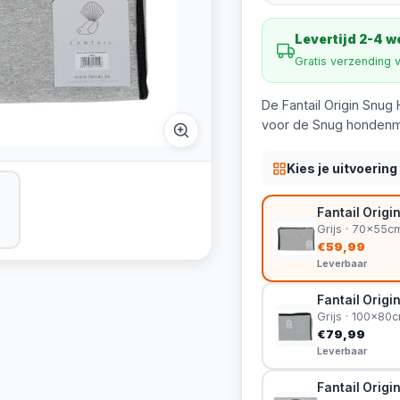
Levertijd 2-4 
Gratis verzending 
De Fantail Origin Snug
voor de Snug hondenm
Kies je uitvoering
Fantail Orig
Grijs · 70x55c
€59,99
Leverbaar
Fantail Orig
Grijs · 100x80
€79,99
Leverbaar
Fantail Orig