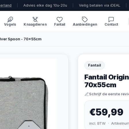
derland
|
Advies elke dag 10u-20u
|
Veilig betalen via iDEAL
|
Vogels
Knaagdieren
Fantail
Aanbiedingen
Contact
ilver Spoon - 70x55cm
Fantail
Fantail Origi
70x55cm
Schrijf de eerste rev
€59,99
incl. BTW · Artikelnu