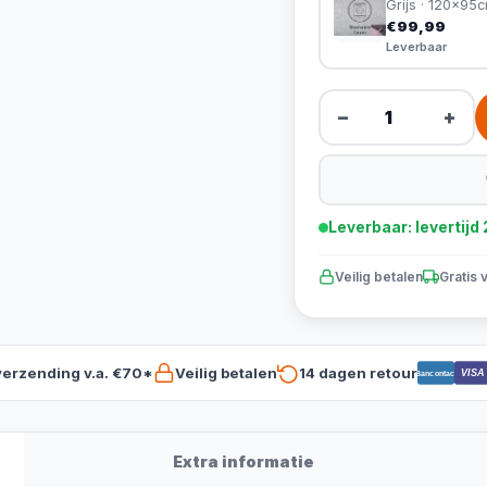
Grijs · 120x95
€99,99
Leverbaar
−
+
Leverbaar: levertij
Veilig betalen
Gratis 
verzending v.a. €70*
Veilig betalen
14 dagen retour
VISA
Bancontact
Extra informatie