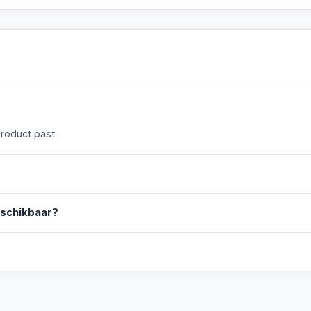
product past.
eschikbaar?