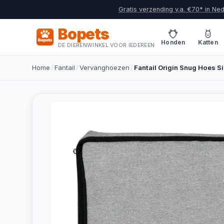
Gratis verzending v.a. €70* in Ne
Bopets
Honden
Katten
DE DIERENWINKEL VOOR IEDEREEN
Home
/
Fantail
/
Vervanghoezen
/
Fantail Origin Snug Hoes S