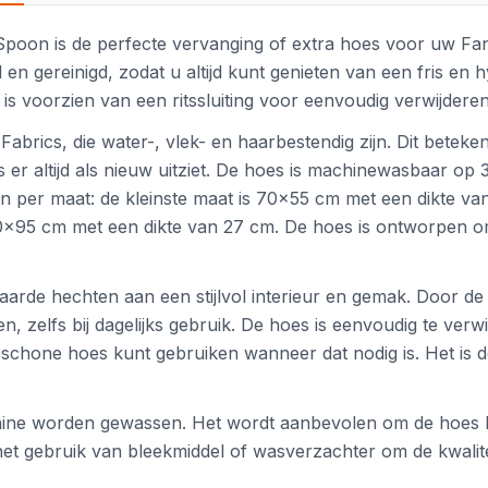
r Spoon is de perfecte vervanging of extra hoes voor uw F
n gereinigd, zodat u altijd kunt genieten van een fris en
s voorzien van een ritssluiting voor eenvoudig verwijderen
rics, die water-, vlek- en haarbestendig zijn. Dit beteke
r altijd als nieuw uitziet. De hoes is machinewasbaar op 
n per maat: de kleinste maat is 70x55 cm met een dikte v
20x95 cm met een dikte van 27 cm. De hoes is ontworpen o
aarde hechten aan een stijlvol interieur en gemak. Door d
en, zelfs bij dagelijks gebruik. De hoes is eenvoudig te ve
chone hoes kunt gebruiken wanneer dat nodig is. Het is d
ine worden gewassen. Het wordt aanbevolen om de hoes bi
 het gebruik van bleekmiddel of wasverzachter om de kwalit