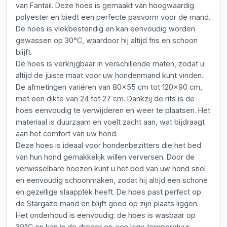
van Fantail. Deze hoes is gemaakt van hoogwaardig
polyester en biedt een perfecte pasvorm voor de mand.
De hoes is vlekbestendig en kan eenvoudig worden
gewassen op 30°C, waardoor hij altijd fris en schoon
blijft.
De hoes is verkrijgbaar in verschillende maten, zodat u
altijd de juiste maat voor uw hondenmand kunt vinden.
De afmetingen variëren van 80x55 cm tot 120x90 cm,
met een dikte van 24 tot 27 cm. Dankzij de rits is de
hoes eenvoudig te verwijderen en weer te plaatsen. Het
materiaal is duurzaam en voelt zacht aan, wat bijdraagt
aan het comfort van uw hond.
Deze hoes is ideaal voor hondenbezitters die het bed
van hun hond gemakkelijk willen verversen. Door de
verwisselbare hoezen kunt u het bed van uw hond snel
en eenvoudig schoonmaken, zodat hij altijd een schone
en gezellige slaapplek heeft. De hoes past perfect op
de Stargaze mand en blijft goed op zijn plaats liggen.
Het onderhoud is eenvoudig: de hoes is wasbaar op
30°C en kan in de droger op een lage temperatuur.