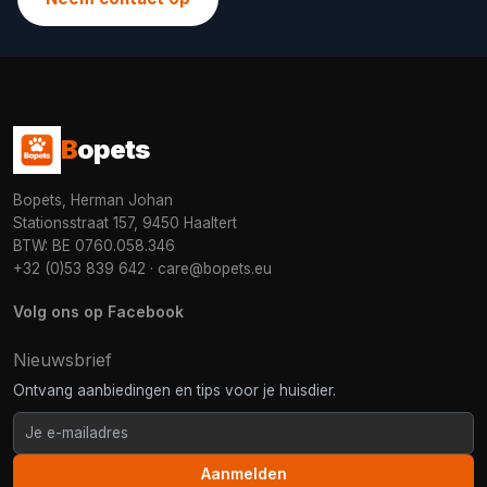
B
opets
Bopets, Herman Johan
Stationsstraat 157, 9450 Haaltert
BTW: BE 0760.058.346
+32 (0)53 839 642
·
care@bopets.eu
Volg ons op Facebook
Nieuwsbrief
Ontvang aanbiedingen en tips voor je huisdier.
Aanmelden