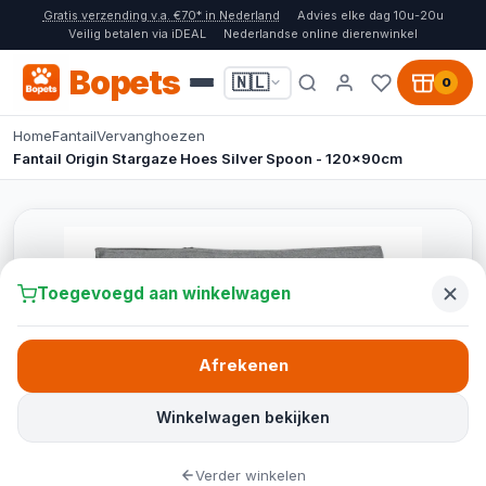
Gratis verzending v.a. €70* in Nederland
Advies elke dag 10u-20u
Veilig betalen via iDEAL
Nederlandse online dierenwinkel
Bopets
🇳🇱
0
Home
Fantail
Vervanghoezen
Fantail Origin Stargaze Hoes Silver Spoon - 120x90cm
Toegevoegd aan winkelwagen
Afrekenen
Winkelwagen bekijken
Verder winkelen