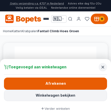
Gratis verzending v.a. €70* in Nederland
Advies elke dag 10u-20u
Veilig betalen via iDEAL
Nederlandse online dierenwinkel
Bopets
🇳🇱
0
Home
Katten
Krabpalen
Fantail Climb Hoes Groen
Toegevoegd aan winkelwagen
Afrekenen
Winkelwagen bekijken
Verder winkelen