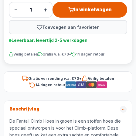
−
+
In winkelwagen
Toevoegen aan favorieten
Leverbaar: levertijd 2-5 werkdagen
Veilig betalen
Gratis v.a. €70*
14 dagen retour
Gratis verzending v.a. €70*
Veilig betalen
14 dagen retour
VISA
Bancontact
iDEAL
Beschrijving
De Fantail Climb Hoes in groen is een stoffen hoes die
speciaal ontworpen is voor het Climb-platform. Deze
hoes geeft uw kat een extra zachte en comfortabele